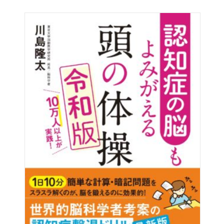
「今の日本人女性の９割は新型栄養失調です。
そのために妊娠できなかったり、貧血だったり、
妊娠しても血糖値に問題が出たり、
深刻な産後うつになったりしています。
赤ちゃんも、栄養状態が悪くなると精神が不安定になり
グズったり夜泣きがおさまらなくなります。
心も体も、食べたものでできています。
命を誕生させる、最も大切な時期こそ、
正しい栄養の取り方を知り、
毎日の食事に取り入れてください」
と宗田先生。
・なかなか妊娠できない
・妊娠中体重が増えすぎてしまう
・血糖値に問題が出て検査にひっかかった
・赤ちゃんの夜泣き、グズリが激しい