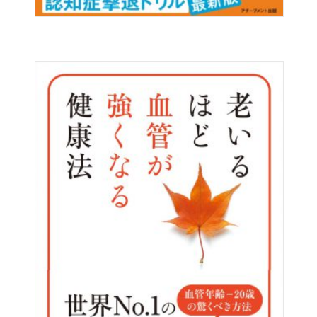
そんな人は、ぜひ本書を手に取ってください。
何も難しいことはありません。
ご飯をこれまでの半分にして、
お肉、お魚、卵をたっぷり食べるだけ。
「たんぱくリッチ食」にするだけです。
おいしくて簡単、おなかいっぱいになる
妊娠期から産後、離乳食レシピも紹介しています。
今日から今すぐ、「たんぱくリッチ食」を
はじめましょう！
【アチーブメント出版より】
卵子も精子も、たんぱく質と脂質でできています。
人間の体も水分を除けば、同じです。
つまり、たんぱく質と脂質が足りないと、
妊娠しにくくなるわけです。