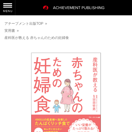
アチーブメント出版TOP
»
実用書
»
産科医が教える 赤ちゃんのための妊婦食