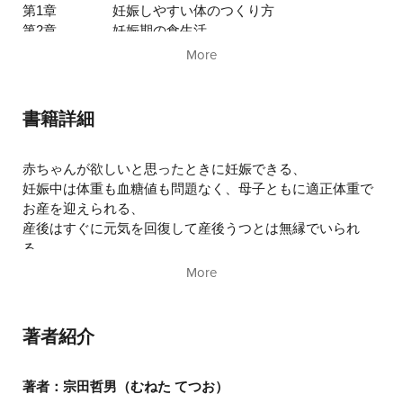
第1章
妊娠しやすい体のつくり方
第2章
妊娠期の食生活
第3章
薬に頼らず妊娠糖尿病を治す方法
More
第4章
産後のお母さんと赤ちゃんの食生活
書籍詳細
赤ちゃんが欲しいと思ったときに妊娠できる、
妊娠中は体重も血糖値も問題なく、母子ともに適正体重で
お産を迎えられる、
産後はすぐに元気を回復して産後うつとは無縁でいられ
る、
赤ちゃんはいつもご機嫌で夜泣きもなく、体と知能の発達
More
も良好。
これはすべて、正しい栄養を取ることで実現します。
著者紹介
本書は、妊娠準備期から産後の育児までを通して、
母子ともに身心を理想的な状態に保つための
著者：宗田哲男（むねた てつお）