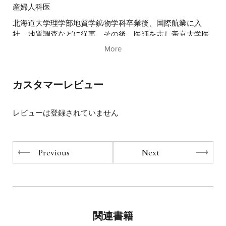
正しい栄養の取り方について、お伝えしています。
産婦人科医
北海道大学理学部地質学鉱物学科卒業後、国際航業に入
教えてくれるのは、産科医の宗田哲男先生。
社、地質調査などに従事。その後、医師を志し帝京大学医
世界で初めて「胎児のケトン体は極めて高値である」こと
学部へ入学。卒業後は小豆沢病院、立川相互病院勤務を経
を発見し、
More
て、1992年に千葉県市原市に宗田マタニティクリニックを
赤ちゃんと妊婦さんが何をメインエネルギーに、
開院。2008年に２型糖尿病を発症
命を誕生・発達させているのかを明らかにした先生です。
するが、糖質制限で劇的に改善、５カ月で15kg減量するこ
カスタマーレビュー
先生はこの発見をもとに、妊婦さんたちへ
とにも成功。その経験から、妊娠糖尿病や糖尿病合併妊娠
糖質を控えてたんぱく質をしっかりとる、
の患者にも糖質制限の指導をスタート。2013年、世界で初
「たんぱくリッチ食」という食事法の指導を行ったとこ
レビューは登録されていません
めて妊婦、胎児、新生児にケトン体が高値で現れることを
ろ、
発表。さらに2017年には糖質制限
冒頭のようなよいことずくめの結果が表れたうえ、
食による妊娠糖尿病の改善率約９割という実績を発表。全
Previous
Next
国の妊娠糖尿病患者の駆け込み寺となっている。『ケトン
さらにさらに！
体が人類を救う』（光文社新書）、『最強の油・MCTオイ
ルで病気知らずの体になる！』（河出書房新社）、『甘い
・薬を使わず栄養指導だけで、妊娠糖尿病の改善率9割
もの中毒』（朝日新書）など著者多数。
・男性の精子の数が７～10倍に
など、病気や不妊まで改善させてしまいました。
関連書籍