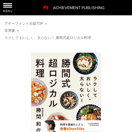
アチーブメント出版TOP
»
実用書
»
ラクして おいしく、太らない！ 勝間式超ロジカル料理