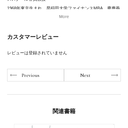
1968年東京生まれ。早稲田大学ファイナンスMBA、慶應義
そんな夢のような食生活を実現するのが
塾大学商学部卒業。アーサー・アンダーセン、マッキンゼ
「勝間式超ロジカル料理」。
More
ー・アンド・カンパニー、JPモルガンを経て独立。少子化
問題、若者の雇用問題、ワーク・ライフ・バランス、ITを
元マッキンゼーのコンサルタント、
活用した個人の生産性向上など、幅広い分野で発言を行
経済と効率化のプロ、勝間和代さんが
カスタマーレビュー
う。なりたい自分になるための教育プログラム「勝間塾」
そのスキルを「料理の最適化」に全力投球！
を主宰するかたわら、麻雀のプロ資格取得、東京・五反田
にセミナールーム&キッチンスタジオ『クスクス』をオー
“自宅ご飯を世界一おいしく、健康的にする
レビューは登録されていません
プンするなど、活躍の場がさらに拡大中。最近では、経済
最もラクでコスパの良い方法”
と効率化の知見と実体験、研究をもとにした家電、家事の
アドバイスが人気。『勝間式食事ハック』（宝島社）、
を構築しました！
Previous
Next
『勝間式超ロジカル家事』、『勝間式超コントロール思
考』（共に小社）など、著作多数。
初心者でもプロ並みのおいしさに仕上がる
料理の法則のすべてを紹介します。
関連書籍