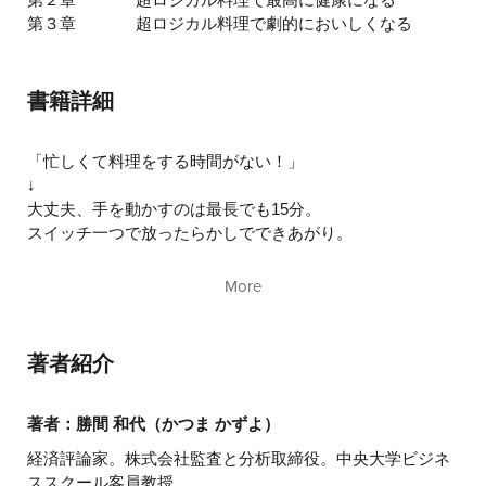
第３章
超ロジカル料理で劇的においしくなる
書籍詳細
「忙しくて料理をする時間がない！」
↓
大丈夫、手を動かすのは最長でも15分。
スイッチ一つで放ったらかしでできあがり。
「料理が苦手で、外食やお総菜ばかり……」
More
↓
大丈夫、絶対おいしくなる法則を一度頭に入れれば、
二度と味を外すことはなくなります。
著者紹介
「食べる量は変わらないのにどんどん太る！」
↓
著者：勝間 和代（かつま かずよ）
大丈夫、いくら食べても太りません。
経済評論家。株式会社監査と分析取締役。中央大学ビジネ
それどころかどんどん健康になれます。
ススクール客員教授