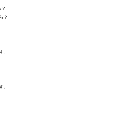
ら？
ら？
す。
す。