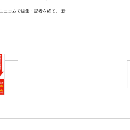
合ユニコムで編集・記者を経て、 新
この課題を克服するために
小企業診断士登録。その後、ダイヤモ
上げ、リビング・リーダーシップ
著者はドラッカーと共に日
ジメント講座やシチュエーショナル・
組織開発コンサルタントと
てエグゼクティブ人材の生産性向上に取
のシンガポール拠点の設立に参画
本書では「ドラッカーの時
ことの重要性に着目。経営者に対し
現場に落とし込めるように
業務への活用を促している。また、
手法を活用し、受講者主体のワーク
「時間管理以上に業績とパ
得意分野としている。2017年か
ー・ドラッカーが提唱した「目標と
ドラッカーがこう述べてい
経営者に贈る５つの質問」を徹底的
本書には「成果をあげる能
企業の現場に多数導入され
 公認トレーナー・CELEMI Apples &
ト。
共著／ DAI-X 出版・2001
力のレッスン』（訳／ディスカヴァ