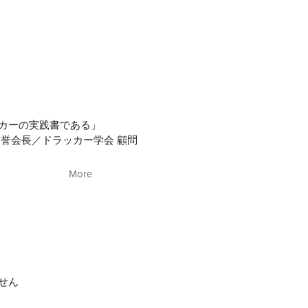
カーの実践書である」
名誉会長／ドラッカー学会 顧問
More
って『ドラッカーの時間管理術』を誰もが使える時代が来た。
読むか読まないかで決まるといっても過言ではない」
せん
も必要で貴重な資源が「時間」です。
が管理できている時間は25パーセントもありません。