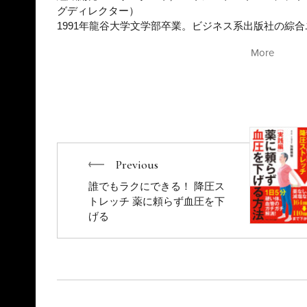
グディレクター）
1991年龍谷大学文学部卒業。ビジネス系出版社の綜
媒体の創刊や新規事業開発に携わる。2000年4月中
More
ンド社で教育研修・経営コンサルティング事業を立ち
Tokyoをはじめ、ピーター・Ｆ・ドラッカー・マネ
リーダーシップR II（SLIIR）を事業化し、一貫し
り組む。2013年には組織開発コンサルティング会社
し、企業のグローバル化と人材の関係性を再構築する
ては、財務会計と管理会計を一体的に理解し、日々の
現場のリーダー層に対してはアクションラーニングの
ショップ形式・ビジネスゲームのファシリテーションを
Previous
ら現職。働き方改革の基本コンセプトとして、ピータ
誰でもラクにできる！ 降圧ス
自己統制によるマネジメント」を普及させるべく、「
トレッチ 薬に頼らず血圧を下
に考え抜くことを推奨している。
げる
ドラッカー学会会員・The Ken Blanchard Companies
Oranges 認定トレーナー・ DiSCR 認定コンサルタン
主な著書に、『中小企業診断士ベスト問題５００選②③』（
年）『ビジネスパーソンのためのスウェーデン式会計
ー・トゥエンティワン・2015年）などがある。