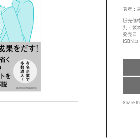
著者：吉
販売価
判・製
発売日
ISBN
Share th