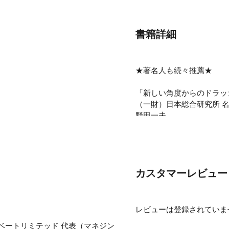
書籍詳細
★著名人も続々推薦★
「新しい角度からのドラッ
（一財）日本総合研究所 
野田一夫
「テクノロジーの進歩によ
これからの格差はこの本を
『もしドラ』著者
岩崎夏海
カスタマーレビュー
レビューは登録されていま
成果をあげるためにもっと
ベートリミテッド 代表（マネジン
しかし、ビジネスパーソン