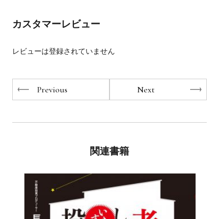
自信」をつくり上げていってください。
カスタマーレビュー
・・・・・・・第1章より・・・・・・・
レビューは登録されていません
「できる」自分を描ける人の共通点
いくつ当てはまりますか？
Previous
Next
□ 数々の突破・成功体験をしてきている
□ 自分が好き
□ 高い自己イメージをもっている
□ 自立している
□ 責任感が強い。当事者意識が強い
関連書籍
□ 何事もポジティブに考える。前向きな思考・解釈をする
□ よい習慣をもっている
□ 目的・目標をもち、毎日を一生懸命に生きている
□ 自分がコントロールできることに焦点を当て物事に取り
組んでいる
□「逆境は最大のチャンス」と思える
□ よい知識・情報を吸収するように努めている