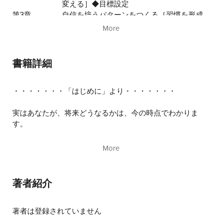
変える］◆目標設定
第3章
自信を培うパターンをつくる［習慣を形成
する］◆実行
More
第4章
自信はトレーニングによって強化される
［達成を維持する］◆行動管理
終章
成功を定義する
書籍詳細
・・・・・・・「はじめに」より・・・・・・・
実はあなたが、将来どうなるかは、今の時点でわかりま
す。
◎あなたがどうなりたいのか？
More
◎そのために何をしているのか？
この２つをリストアップするだけです。
著者紹介
自分の求めているものが得られたときに人は自信を手にし
ます。目標は達成されることで、自信に変わります。本書
に書かれている自分の願望を知り、目標を設定し、思考と
著者は登録されていません
行動を一致させる技術を学ぶことで、ぜひ「一生折れない