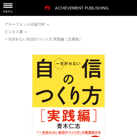
アチーブメント出版TOP
»
ビジネス書
»
一生折れない自信のつくり方 実践編［文庫版］