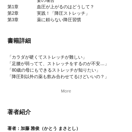
妻の場合
第1章
血圧が上がるのはどうして？
第2章
実践！「降圧ストレッチ」
第3章
薬に頼らない降圧習慣
書籍詳細
「カラダが硬くてストレッチが難しい」
「足腰が弱ってて、ストレッチをするのが不安…」
「80歳の母にもできるストレッチが知りたい」
「降圧剤以外の薬も飲み合わせてるけどいいの？」
2017年2月刊行以来、
More
18万部のベストセラーとなった
『薬に頼らず血圧を下げる方法』。
その読者の皆さんから届いた、冒頭のような
著者紹介
たくさんの疑問や不安の声に改めて答えたい！
という加藤雅俊先生の思いから、
実践編が誕生しました！
著者：加藤 雅俊（かとう まさとし）