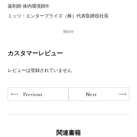
薬剤師 体内環境師®
ミッツ・エンタープライズ（株）代表取締役社長
運動不足で体がガチガチに硬くなってしまった人には、
もっとラクにできる、タオルを使ったアレンジ方法を。
JHT日本ホリスティックセラピー協会会長
More
JHT日本ホリスティックセラピストアカデミー校長
立ってできない人には座ったまま、寝たままできるストレ
ッチ法を。
カスタマーレビュー
薬に頼らずに、食事や運動、東洋医学など、多方面から症
降圧剤以外にも、複数の薬を飲み合わせている人には、
状にアプローチする、「ホリスティック」という考え方を
複数の薬を飲んでいた高血圧のご夫婦が
日本で初めて提唱。現在もその第一人者である。大学卒業
薬に頼らず「降圧ストレッチ」で血圧を改善してゆく様子
レビューは登録されていません
後、ロシュ・ダイアグノスティックス（株）に入社。研究
を
所で血液関連の研究開発に携わるなかで、体だけでなく心
細部まで追った実例をご紹介！
も不調になることがあり、両方が健やかでないと、人間が
Previous
Next
本来持つ「自然治癒力」は働かないことに気づく。それを
よりやさしく、
きっかけに、“食事＋運動＋心のケア”を通じ、「薬に頼ら
安全に行えるようになった
ず若々しく健康でいられる方法」を研究し始める。1995
「降圧ストレッチ」は、大きなカラー写真とともに
年、予防医療を志し起業。「心と体の両方」を診るサロン
コツも併せてわかりやすくご紹介。
やセラピスト養成のためのアカデミーを展開。他に例を見
ない「人間全体を包括的にみる医学」がテレビ・雑誌等で
前著で大好評だった、その場で血圧が下がる
関連書籍
取り上げられ話題となり、モデルや女優の体内環境のケア