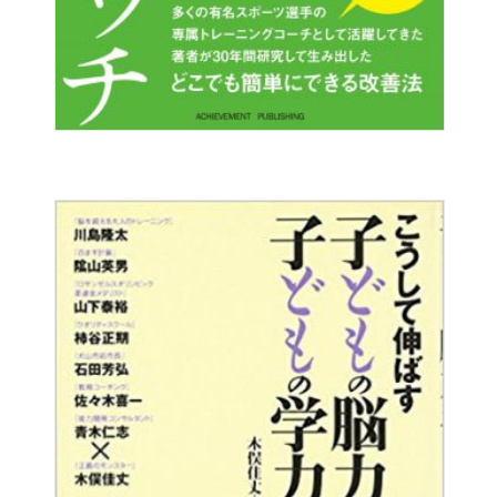
い」と
お話し頂き、本書が生まれました。
高齢でも、カラダがガチガチに硬くても、
足腰に不安があっても。
誰でもラクにできるように
本書の「降圧ストレッチ」は
プログラムされています。
そして、この新生「降圧ストレッチ」で
みるみる健康を取り戻した
二組のご夫婦のストーリーも必読。
これから始まる、皆さんの「降圧ライフ」の参考に
きっとなるはずです！