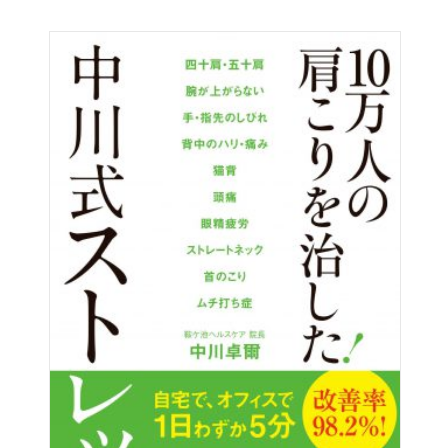
「降圧ツボ」もより大きな写真で
を担当。プロ野球チームやアスリートのコンディショニン
確実に効く押し方と呼吸法を丁寧に
グケアも行う。著書は『誰でもラクにできる！ 降圧ストレ
解説しています。
ッチ』（アチーブメント出版）『増補改訂版 ホントによく
効くリンパとツボの本』（日本文芸社）など多数。著書累
より実用度をアップさせた本書で、今日から
計は240万部を超える。
薬に頼らず血圧を下げる「降圧ストレッチ」を
始めてください！
ＪＨＴ日本ホリスティックセラピストアカデミー/加藤雅俊
による血圧相談室
【アチーブメント出版より】
http://www.jht-ac.com/
YouTubeチャンネル「加藤雅俊の体内環境塾」
前著『薬に頼らず血圧を下げる方法』出版後、
加藤雅俊先生のセミナーにおいで頂いた
http://www.youtube.com/@kato_masatoshi
たくさんの読者の方といっしょに
降圧ストレッチをしてきました。
頭の上で腕が伸び切らないかた
「座ったままでもよいでしょうか？」と不安そうなかた
つらそうに硬い体を伸ばそうと頑張っているかた
そんな読者のみなさんのご様子をみた加藤先生から
「もっと誰でもラクにできる降圧ストレッチを紹介した