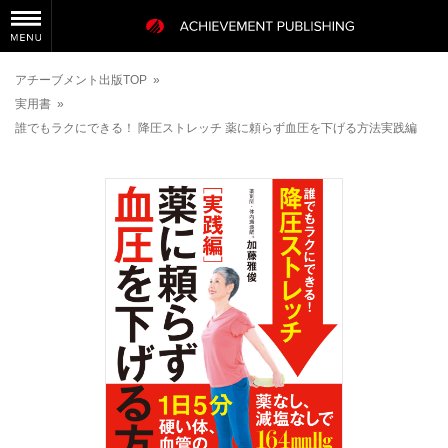
アチーブメント出版TOP
»
実用書
»
誰でもラクにできる！ 降圧ストレッチ 薬に頼らず血圧を下げる方法実践編