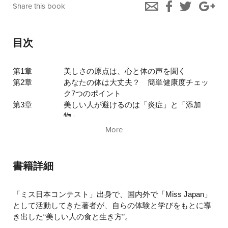
Share this book
目次
第1章
美しさの原点は、心と体の声を聞く
第2章
あなたの体は大丈夫？ 簡単健康度チェッ
ク7つのポイント
第3章
美しい人が避けるのは「炎症」と「添加
物」
第4章
美しい人はこれを食べている
More
第5章
美しい人の「美」をつくる習慣
第6章
まじめに頑張る人ほどハマる、健康の落と
し穴
書籍詳細
第7章
10年先に差がつく、整える人の生き方
「ミス日本コンテスト」出身で、国内外で「Miss Japan」
として活動してきた著者が、自らの体験と学びをもとに導
き出した“美しい人の食と生き方”。