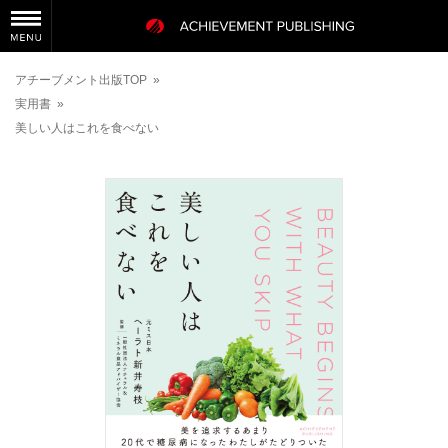
アチーブメント出版TOP
»
実用書
»
美しい人はこれを食べない