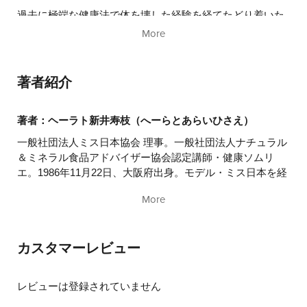
過去に極端な健康法で体を壊した経験を経てたどり着いた
のは、「足し算」ではなく「引き算」の健康美学。
More
食品添加物・人工甘味料・精製塩・小麦などを“入れな
い”選択を軸に、腸活・発酵食・天然の塩や甘味料などを活
用する食の知恵を紹介。
著者紹介
・慢性的な不調の改善
・腸内環境が整い、痩せやすい体に
著者：ヘーラト新井寿枝（へーらとあらいひさえ）
・PMS、イライラの波が落ち着く
一般社団法人ミス日本協会 理事。一般社団法人ナチュラル
・肌のトーンアップetc…
＆ミネラル食品アドバイザー協会認定講師・健康ソムリ
エ。1986年11月22日、大阪府出身。モデル・ミス日本を経
「美しい人は何を食べるか」ではなく「美しい人は何を食
て、カンボジアの財団で孤児への教育支援や文化交流事業
べないか」を徹底的に掘り下げ、健康で若々しく、凛とし
More
に従事。現在はミス日本の後進育成や講演を行う。三姉妹
た美しさを育むための具体的なヒントが満載。
の長女で、父は名球会の新井宏昌、妹はモデルの新井貴
子。東京在住、一児の母。
カスタマーレビュー
レビューは登録されていません