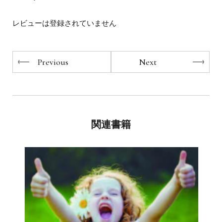
アノ曲（2曲）
自律神経を守りぬくＣＤブック』（ワニブックス）、『モ
ーツァルトを聴けば免疫力が高まる！』（ベストセラー
合計11曲を厳選し、CDを作成するとともに
レビューは登録されていません
ズ）。監修にベストセラーとなった『アマデウスの魔法の
解説として30年間の音楽療法研究によって得られた
音』シリーズ（アーティストハウス）など多数ある。2015
さまざまな医学的効果のデータを盛り込みました。
年、監修したCD が第57回日本レコード大賞・企画賞を受
賞。
Previous
Next
毎日聴くことで免疫力を高め
ストレス、高血圧、動脈硬化、がん、誤嚥性肺炎、心筋梗
塞、脳梗塞、認知症……
さまざまな病気に負けない身体をつくってください。
関連書籍