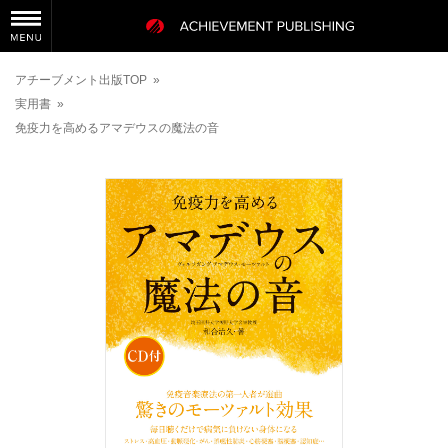
アチーブメント出版TOP
»
実用書
»
免疫力を高めるアマデウスの魔法の音