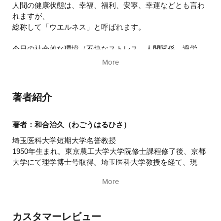
人間の健康状態は、幸福、福利、安寧、幸運などとも言わ
れますが、
総称して「ウエルネス」と呼ばれます。
今日の社会的な環境（不快なストレス、人間関係、過労、
睡眠不足など）によって
More
ウエルネスが低下し、さまざまな不調があらわれます。
いわゆる「未病状態」です。放っておくと限りなく病気に
近づいていきます。
著者紹介
その大きな要因は自律神経の乱れです。
著者：和合治久（わごうはるひさ）
しかし、本書のCDに収録したモーツァルトの名曲には高い
埼玉医科大学短期大学名誉教授
周波数の音とゆらぎが豊富に含まれ、
1950年生まれ。東京農工大学大学院修士課程修了後、京都
自律神経を整えて、ストレス処理能力を高めることがわか
大学にて理学博士号取得。埼玉医科大学教授を経て、現
っています。
在、埼玉医科大学短期大学名誉教授。免疫音楽医療学、腫
More
瘍免疫学、アレルギー学、動物生体防御学などが専門。
・モーツァルトの曲（7曲）
1990年代から、がん患者の不安や痛みを軽減するための音
・心身を穏やかに導く自然音（2曲）
楽療法に携わるなど、日本の免疫音楽医療研究の第一人者
・モーツァルト効果と同じ作用を示す中村由利子さんのピ
カスタマーレビュー
でもある。著書に『聞くだけ! 最恐ストレスからあなたの