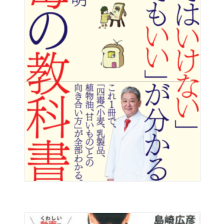
妊活で悩んでいたわたしは周囲に悩みも不安も言えずに
「子どもはまだ時期じゃない」と強がることで、
自分の心を落ち着かせていました。
ところが、治療が長引けば長引くほど、自分自身を否定
し、
怒りを溜め込んで悲しむことの繰り返しに疲れ果てていま
した。
わたしは女性として失格なんだ。
赤ちゃんに選んでもらえない存在なんだ。
でもなぜ？ 何か悪いことをしたの？
病院では、「知り合いに会ったらどうしよう？」とビクビ
クし、
職場には「シフトを調整して欲しい」と言出せない。
少しでも夫の言動が気に入らなければ口論したり、隣の妊
婦さんを羨んだり、
友人の妊娠・出産を心から祝えない自分に失望しました。