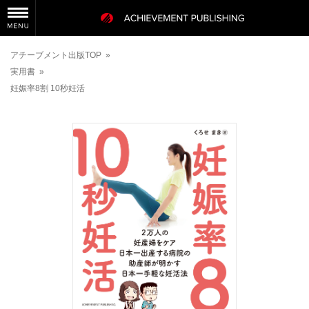
アチーブメント出版TOP
»
実用書
»
妊娠率8割 10秒妊活