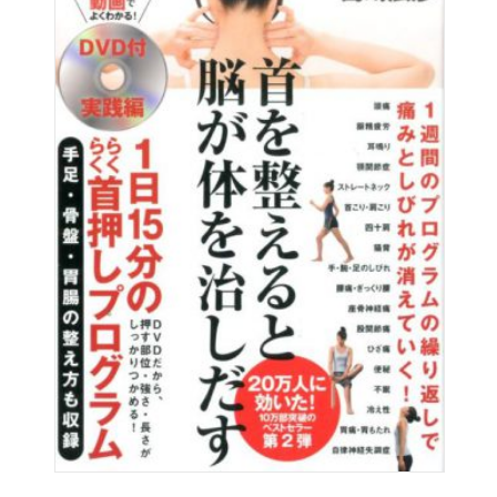
もちろん！ 薬の副作用で気分の乱高下があるんだと言い
聞かせていました。
ストレスを麻痺させて日夜がんばっている、出産世代の皆
様は、
この本の中で、わたしが伝えた内容に生きにくさを感じる
かもしれません。
今できることをすれば、自分たちの分身とも言える愛しい
我が子を
80年悩ませることはなくなります。
今しっかりできる準備をしてほしい。
そのために妊活という言葉があるとわたしは思っていま
す。
＝＝＝＝＝＝＝＝＝＝＝＝＝＝＝＝＝＝＝＝＝＝＝＝＝＝
＝＝＝＝＝＝＝＝