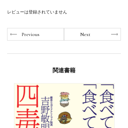
と簡単にできるほんとうに必要な妊活を伝えるため、「九
州産前産後ケア研修会」を立ち上げ、専門家向けの勉強会
一般に不妊治療・妊活法を試しても妊娠率は30%～40%と
レビューは登録されていません
を主催。看護学校や地域の母親学級など全国で100回以
言われています。
上、延べ4000人に講演をしている。
なぜこれほどの低値なのか？
その他：社団法人国際ナチュロパス協会認定毛髪ミネラル
Previous
Next
検査アドバイザー、臨床分子栄養医学研究会認定カウンセ
原因は子宮内膜の栄養不足。
ラー、株式会社PLAN chiho 代表取締役、Women’s Health
Lab 女性のための体質改善サロン運営
精子と卵子が元気に育つ子宮内膜は
「子宮の血流」「栄養状態」「腸内環境」に左右されま
す。
関連書籍
二度の流産を経験した助産師・看護師が
エビデンスをもとに妊娠しやすいからだをつくる方法を紹
介。
子宮動脈の血流を上げる動きを1日10秒するだけで
子宮内膜の厚みが増すのです。
＝＝＝＝＝＝＝＝＝＝＝＝＝＝＝＝＝＝＝＝＝＝＝＝＝＝
＝＝＝＝＝＝＝＝