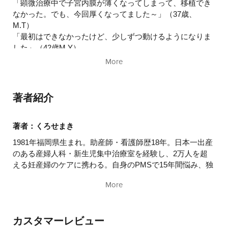
「顕微治療中で子宮内膜が薄くなってしまって、移植でき
なかった。でも、今回厚くなってました～」（37歳、
M.T）
「最初はできなかったけど、少しずつ動けるようになりま
した」（42歳M.Y）
「おかげで妊娠できました」（29歳H.N）
More
「2人目妊活中です。今までにないくらい筋肉痛になりま
した。冬でもポカポカできます」（38歳M.K）
「今まで着床にいたらなかったけど、着床まで行けまし
著者紹介
た」（32歳S.N）
「うまく妊娠できました。治療日の前々日から運動してみ
てビックリ！手に汗をかきました」（36歳M.K）
著者：くろせまき
1981年福岡県生まれ。助産師・看護師歴18年。日本一出産
全国から感謝の声続々！8割が妊娠した画期的メソッド！
のある産婦人科・新生児集中治療室を経験し、2万人を超
える妊産婦のケアに携わる。自身のPMSで15年間悩み、独
「この書籍は、単なる妊活本にとどまらず、『未病』の改
学で女性のからだについて研究を始める。助産師として日
善、そして健康長寿の指南書としても素晴らしい書籍であ
More
夜多忙な勤務をするなかで結婚するも子宝に恵まれず、不
る」
妊治療を開始する。二度の流産を経験して、大好きだった
くまもと県北病院機構 玉名地域保健医療センター
赤ちゃんや妊産婦を見るのもつらくなる。世間一般の妊活
赤木純児先生 推薦！
カスタマーレビュー
法を根本から見直し、5年で待望の息子に恵まれる。もっ