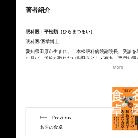
著者紹介
眼科医：平松類（ひらまつるい）
眼科医/医学博士
愛知県田原市生まれ。二本松眼科病院副院長。受診を
に及び、予約が取れない眼科医として有名。専門知識
が好評でメディアの出演が絶えない。NHK『あさイチ』
More
ン』、テレビ朝日『林修の今でしょ!講座』、テレビ
TBS ラジオ『生島ヒロシのおはよう一直線』、『読
日新聞』、『週刊文春』、『週刊現代』、『文藝春秋
ト・出演・執筆等を行う。Yahoo! ニュースの眼科
ー。YouTube チャンネル「眼科医平松類」は26万
中。著書は『1日3分見るだけでぐんぐん目がよくなる!ガ
ィブ)、『老眼のウソ』『その白内障手術、待った!』(
Previous
人」にならないコツ』(アスコム)『眼圧を下げるには?
て平松類先生に聞いてみた』(Gakken)など多数。
名医の食卓