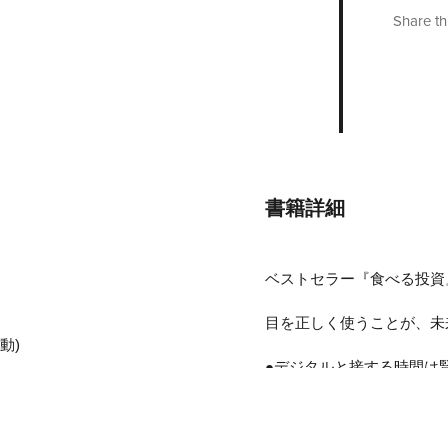
Share th
書籍詳細
ベストセラー『食べる投資
目を正しく使うことが、未
動)
●デジタルと接する時間は
●目の寿命は70歳、延ば
●目が悪いとメンタルまで
●「目がいい人」にもデメ