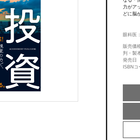
力がア
どに脳
眼科医
販売価
判・製
発売日
ISBN