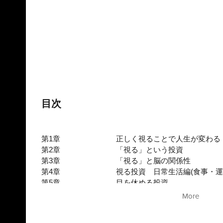
目次
第1章
正しく視ることで人生が変わる
第2章
「視る」という投資
第3章
「視る」と脳の関係性
第4章
視る投資 日常生活編(食事・運
第5章
目を休める投資
第6章
究極の視る投資
More