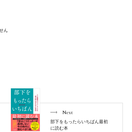
デメリット
くなるってホント？
、生産性を上げることが必要とされています。ＩＴを導入した
されたりしている職場も多いことでしょう。
せん
がゆえに生産性を下げている大きな問題があります。それはビ
「目の使い方」です。
スキルの差が、ビジネスパーソンのデスクワークの質を左右す
ません。
いと非常にもったいないことになります。
ンスが落ちるどころか、目の疲労が脳疲労や全身の疲労へと深
そのまま働き続けていると、目の病気をも招きかねません。で
の習慣を積み重ねてほしいのです。私はそのような営みを「視
はじめにより)
目の専門医が視覚を刺激することで、脳がフルドライブする目
Next
部下をもったらいちばん最初
に読む本