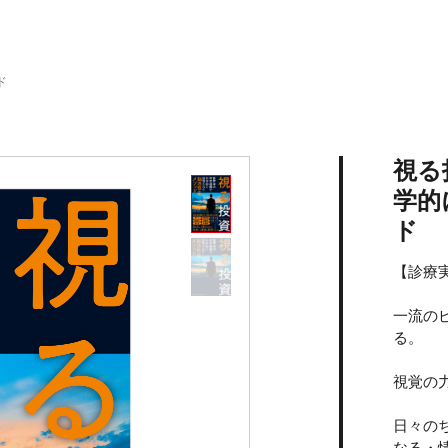
ド
視る
学的
ド
【診療
一流の
る。
視覚の
日々の
なる・