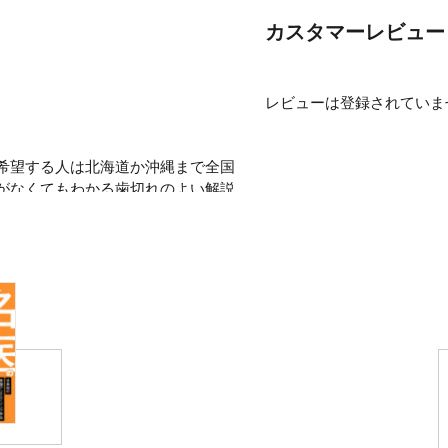
●レーシックのメリット、
●「緑色を視る」と目が良
カスタマーレビュー
「働き方改革」の実現には
り、リモートワークを推進
レビューは登録されていま
しかし、注目されていない
ジネスパーソン一人一人の
目を「うまく使う」心得や
希望する人は北海道か沖縄まで全国
るといっても過言ではあり
がなくてもわかる歯切れのよい解説
現代生活で「視る力」が低
、TBS テレビ『ジョブチュー
デスクワークのパフォーマ
東京『主治医が見つかる診療所』、
刻化し、生活の質も低下。
売新聞』、『日本経済新聞』、『毎
すから目を大切にするため
』、『女性セブン』などでコメン
る投資」と呼んでいます。(
医としては唯一の公式コメンテータ
本書では、予約がとれない
人以上の登録者数で、最新情報を発信
の習慣を紹介します。
ボール・アイ』 (SB クリエイテ
以上、時事通信社)、『「老害の
 失明を避けるには? 緑内障につい