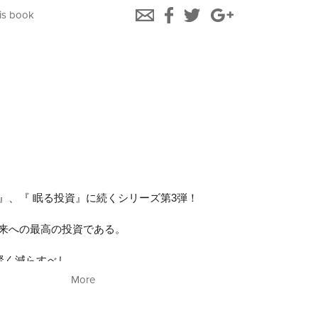
is book
』、『 眠る投資』に続くシリーズ第3弾！
来への最高の投資である。
賢く減らすべし
せるかどうかはあなた次第
More
不安定になる
リットがある