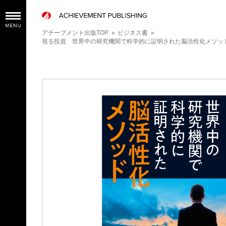
アチーブメント出版TOP
»
ビジネス書
»
視る投資 世界中の研究機関で科学的に証明された脳活性化メソッ