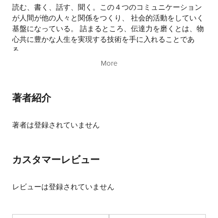
読む、書く、話す、聞く。この４つのコミュニケーション
が人間が他の人々と関係をつくり、 社会的活動をしていく
基盤になっている。 詰まるところ、伝達力を磨くとは、物
心共に豊かな人生を実現する技術を手に入れることであ
る。
More
研修講師として３０万人以上を指導する中で、言葉がなく
ても伝わるものがあるということに気づいた。
大切なことは「何を」話すかよりも「誰が」話すかなの
著者紹介
だ。 話し手の生き様、姿勢に聞き手の共感が生まれる。
本書は単なる話し上手になるテクニックや小手先の技術論
著者は登録されていません
ではない。 人生において大切にしたいものを明確にして、
そこに一貫性を持って行動している生き様を伝えることが
最も相手を動かすという、３５年以上、話すことを生業と
カスタマーレビュー
してきたわたしが掴んだ伝達力の真髄を述べていく。
レビューは登録されていません