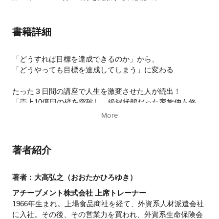
書籍詳細
「どうすれば目標を達成できるのか」から、
「どうやっても目標を達成してしまう」に変わる
たった３日間の講座で人生を激変させた人が続出！
「売上10億円の壁を突破し、絶縁状態だった家族仲も修
復」
More
「スタッフの大量離職から全国トップ0.5％の業績を誇る歯
科医院に成長」
「創業から成果が８倍！ 世界進出も視野に」
著者紹介
著者：大高弘之（おおたかひろゆき）
アチーブメント株式会社 上席トレーナー
1966年生まれ。上場食品商社を経て、外資系人材派遣会社
に入社。その後、その営業力を買われ、外資系生命保険会