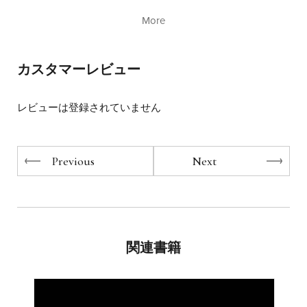
社に入社。1992年にアチーブメント株式会社代表の青木仁
More
志と出会い、2002年にアチーブメント株式会社に入社、31
年間師事している。トップセールス、トップコンサルタン
トとして活躍し、その実績をもとに営業部マネジャーを経
カスタマーレビュー
て、トレーナーとして20年間でのべ３万人以上、年間160
日以上の研修、講演をする。主に公開講座『頂点への道』
アチーブメントテクノロジーコース、ピークパフォーマン
レビューは登録されていません
スコース、理念浸透プログラムｉシリーズ研修講師を担
当。また、後進トレーナーやプロスピーカーの育成にも従
事している。自身初の著書『セールスの王道』（ぱる出
版）を2012年３月に刊行。その他、『トップセールスマン
Previous
Next
になる！アポ取りの達人』（ぱる出版）、『トップ営業マ
ン“決め”の一言』（PHPビジネス新書）など。
関連書籍