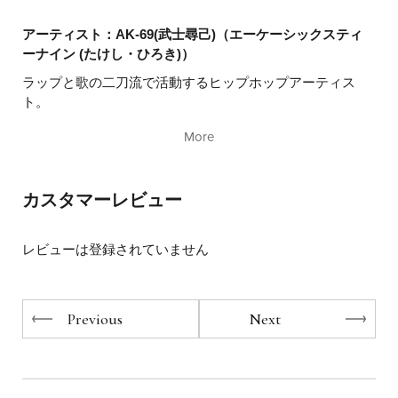
だが彼は、そのすべてを「リアル」として武器に変えてき
た。
アーティスト：AK-69(武士尋己)（エーケーシックスティ
ーナイン (たけし・ひろき)）
迷っている人、折れそうな人、夢を諦めかけている人へ。
ラップと歌の二刀流で活動するヒップホップアーティス
「何度でも始めていい」ことを、全身で証明する一冊。
ト。
あなたの人生の“エンジン”を再びかける力が、ここにあ
愛知県小牧市出身でマスメディアに一切見向きもされない
る。
More
名古屋時
代に全国のクラブで年間180本のライブをこな
し、ライブを見た
ファンの評価のみでインディペンデント
にも関わらずゴールドディ
スクを2枚、オリコンDVDチャ
カスタマーレビュー
ート1位を獲得。これまでに5度
の日本武道館単独公演を成
功させている。
そして、2025年6月9日（69の日）には初の横浜アリーナワ
レビューは登録されていません
ンマンライブ「69 -My G’s in YOKOHAMA ARENA」を開
催する。
また、己の生き様から生まれる“言霊”が男女問わず競争社
会で戦
っているアスリートや経営者にも共感を生み、
Previous
Next
メジ
ャーリーガー鈴木誠也選手をはじめ、NPBプロ野球選手の
入
場曲使用率はNo.1。第73代横綱照ノ富士関や、車椅子テ
ニス
世界王者の小田凱人選手、サッカー日本代表の堂安律
選手、
ボクシング世界4階級王者 井岡一翔選手の入場曲を