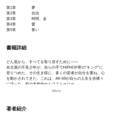
第1章
夢
第2章
自信
第3章
時間、金
第4章
愛
第5章
誓い
書籍詳細
どん底から、すべてを取り戻すために——
名古屋の不良少年が、自らの手でHIPHOP界の“キング”に
登りつめた。その生き様に、多くの若者が自分を重ね、心
を動かされてきた。これは、AK-69が自らの人生を赤裸々
に語った、初の本格的セルフストーリー。
More
少年院への送致、無名時代の絶望、自主レーベルの立ち上
げ、NYでの挑戦、そして武道館・アリーナへ——。
華やかな表舞台の裏にあったのは、失敗と孤独、怒りと焦
著者紹介
り。