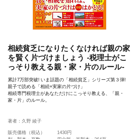
相続貧乏になりたくなければ親の家
を賢く片づけましょう -税理士がこ
っそり教える親・家・片のルール-
累計7万部突破! いま話題の「相続貧乏」シリーズ第３弾!
親子で読める「相続×実家の片づけ」
相続専門税理士があなただけにこっそり教える、「親・
家・片」のルール。
著者：久野 綾子
販売価格（税込）
1430円