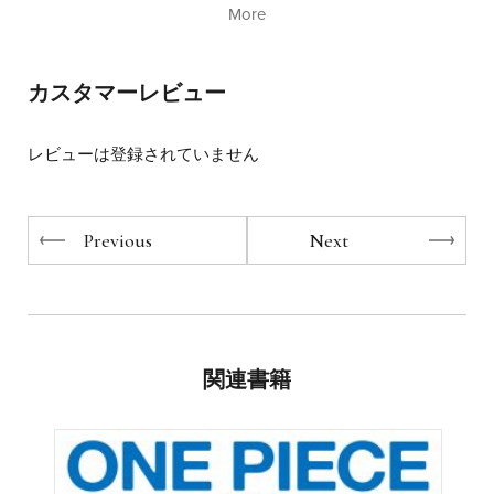
に相続専門税理士を目指す。
More
名古屋大学大学院修了後、税理士法人トーマツに入社。
相続で避けて通れない、何かと話題の「実家の片づけ」。
培った相続知識をもとに、2008年名古屋初の相続専門会計
実は片づけ方によって相続時に税金がかかる・かからない
事務所を設立。
が決まること、ご存じでしたか?
カスタマーレビュー
創業以来2000件を超える相続を手がけ、大手企業でのセミ
ナーを年間150回以上行う。
通帳や保険、家具、そして家と土地…。「親の家を片づけ
テレビ朝日・読売新聞・「日経ダイヤモンド」など、各メ
(おやかた)」ているうちに「相続対策」までできてしま
レビューは登録されていません
ディアへの掲載多数。
う、
「愛ある贈与」をモットーに、相続対策として最も身近な
いままでなかった一石二鳥の本。
贈与を「親子の絆を深める場」とする「贈与式」を提唱。
この1月からいよいよ始まった相続税法改正。
Previous
Next
日々普及に取り組んでいる。
相続を単なる「相活」ではなく、心のこもった「想活」に
するために必携の一冊です！
関連書籍