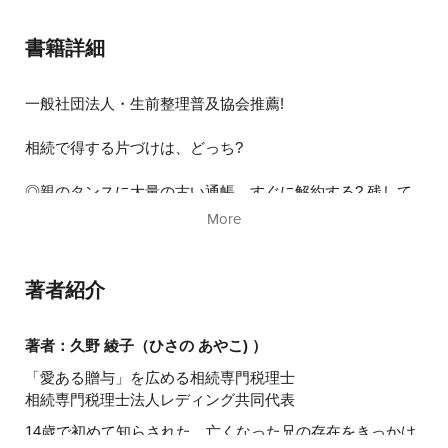
書籍詳細
一般社団法人・生前整理普及協会推薦!
相続で得する片づけは、どっち?
◎親のタンスに大量の古い通帳。すぐに解約する? 残して
おく? どっち?
More
◎子どもが独立。自宅に住み続ける? マンションに引っ越
す? どっち?
◎親の持ち物。生前に整理する? 相続後、遺品整理業者に
著者紹介
頼む? どっち?
累計7万部突破! いま話題の「相続貧乏」シリーズ第3弾! 親
著者：久野 綾子（ひさの あやこ) ）
子で読める「相続×実家の片づけ」
「愛ある贈与」を広める相続専門税理士
相続専門税理士法人レディング共同代表
相続専門税理士が税理士がこっそり教える「親・家・片」
14歳で初めて知らされた、亡くなった兄の存在をきっかけ
のルール。