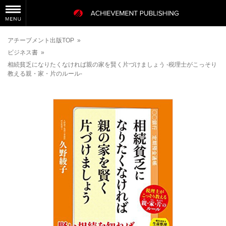
アチーブメント出版TOP
»
ビジネス書
»
相続貧乏になりたくなければ親の家を賢く片づけましょう -税理士がこっそり
教える親・家・片のルール-