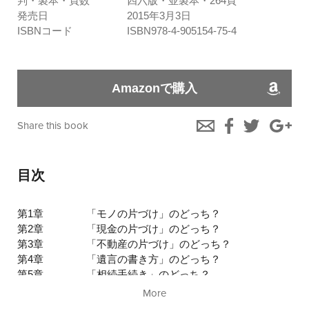
判・製本・頁数
四六版・並製本・264頁
発売日
2015年3月3日
ISBNコード
ISBN978-4-905154-75-4
Amazonで購入
Share this book
目次
第1章
「モノの片づけ」のどっち？
第2章
「現金の片づけ」のどっち？
第3章
「不動産の片づけ」のどっち？
第4章
「遺言の書き方」のどっち？
第5章
「相続手続き」のどっち？
第6章
「片づけの実例」はこっち！
More