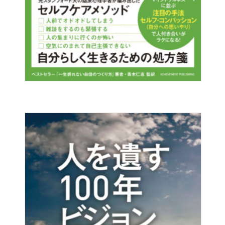
り、人生をより良いものにして行きます。有難うございま
す。
神戸市 / 30代 / 男性
人に好かれなければ、人には伝わらないということがよく
理解できました。まずは人間性の向上、そして、伝達する
スキルをマスターすることが必要です。
宮城県 / 40代 / 男性
人の心を動かすようなコミュニケーションのあり方につい
て大変参考になりました。
広島市 / 40代 / 女性
成功している人の話には共通点がある
唐津市 / 30代 / 女性
当書を読み終えた時の感覚を一時的なものにしない為、何
度も繰り返し読めるよう持ち歩いております。