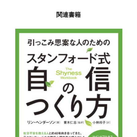
ズコーチング』、『エイロー式好かれる人の「超・会話
がよりよいものになるでしょう。
楽しく読むことが出来ました。大切な事をわかりやすく書
法」』、 『“人材教育の超プロ”が書いた 気づく人気づかぬ
かれていてよかったです。
関連書籍
人』（アチーブメント出版）、 『部下の能力を100％引き
本書では、１対１のコミュニケーションを中心に、大勢の
静岡市 / 50代 / 女性
出す 職場のコーチング術』（アーク出版）、 『部下をひ
前で話す場合のコツも盛り込みながら、誰にでもすぐにで
きつける 上司の会話術』（アーク出版）、 『“伸びる人ほ
きる「話し方」をわかりやすく述べてみました。
ど、よく気づく” 気づく人気づかぬ人』（学研）計8冊を出
言葉やボディランゲージにより、相手に与える印象が良く
版。
も悪くもなるのですね。本書に書かれた良い表現を実行し
ビジネスの場面を中心に書いていますが、それ以外でも同
て行きます。
主席トレーナー『佐藤英郎』ブログ：
じように使ってみてください。必ず効果があるはずです。
白山市 / 30代 / 男性
http://www.achievement.co.jp/blog/
講師依頼はこちらから：
本文【はじめに】より抜粋
セミナー会場で話して頂いたことが載っていたので、とて
https://www.koushihaken.jp/trainer/profile/2
もわかりやすく、おもしろかったです。すぐに実践できる
ことばかりでした。
唐津市 / 40代 / 女性
具体的であり、何度も読んで自分のものに一つずつ実践し
成果をあげる。
京都市 / 50代 / 男性
何度も熟読し、自分のモノにして、今後の営業活動は元よ