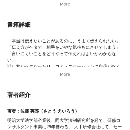
第4章
デキる人は話の組み立てが上手い
More
第5章
聞き手を友人にする
第6章
相手の心に届くために必要なこと
第7章
言葉よりも伝わるメッセージ
書籍詳細
第8章
ここが違う！ 伝わる話し方
第9章
もっと好かれるために
おわりに
「本当は伝えたいことがあるのに、うまく伝えられない」
「伝え方がヘタで、相手をいやな気持ちにさせてしまう」
「言いにくいことをどうやって伝えればよいかわからな
い」
話し方がヘタだったり、コミュニケーションに自信がなく
て、損をしている人がたくさんいます。
More
私の仕事は人前で話すことです。研修講師やトレーナーと
呼ばれる、能力開発の研修をする際の講師をしています。
著者紹介
たくさんの会社で研修や講演を実施し、多くの人とお会い
するうちに、
「自分のことをうまく伝えられていない人」「人に好かれ
著者：佐藤 英郎（さとう えいろう）
るように伝えられない人」
明治大学法学部卒業後、同大学法制研究所を経て、研修コ
があまりに多いと感じました。よいアイデアを持っていた
ンサルタント事業に29年携わる。 大手研修会社にて、セー