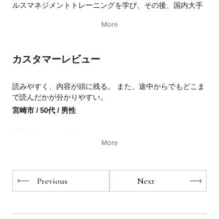
り、素晴らしい部下を持っているのに、コミュニケーショ
ルスマネジメントトレーニングを学び、その後、国内大手
ンが下手なために活かせていないのです。
教育訓練コンサルタント会社にてトレーニング担当専務取
More
締役として、パーソナルディベロップメントプログラム開
そんな方たちの役に立ちたいと、「話し方」の本を書くこ
発に取り組み、年商40億の研修会社に育て上げる。その
とにしました。
後、プロ教育コンサルタントとして独立。 LOUIS
カスタマーレビュー
VUITTON、電通、キリンビール、ネスレグループをはじめ
ちょっと考え方を変えたり、コツをつかむだけで、相手の
とする大中小200社以上の研修実績をもつ。特に「人づく
気持ちを引き出したり、自分の気持ちを確実に伝えること
り」に情熱を燃やし、リーダーシップ理論、ビジネスコー
ができるようになります。
読みやすく、内容が頭に残る。 また、途中からでもどこま
チング、DiSC理論、選択理論などを組み合わせたその卓越
で読んだかが分かりやすい。
した指導内容は多くの企業から信頼を得ており、トレーナ
流暢に話せなくても、心がけ次第で「伝わる話し方」がで
宮崎市 / 50代 / 男性
ーとして27年間で延べ約14万人の経営者・管理職・営業職
きるのです。
の研修を担当、成果が出る研修としてお客様が離れないコ
大変読みやすい内容でした。 スキルとして身につける為に
ンサルタントである。 また、コーチングの世界では最高タ
私も、研修講師を始めた頃に、どもりに苦しんだことがあ
More
くり返し読んでいきたいと思います。
イトルである、国際コーチ連盟「マスター認定コーチ」の
りました。約２年くらいの間、人前で話すと、どもりが止
一人でもある。ビジネスマン教育だけでなく、子ども教育
千葉市 / 30代 / 男性
まらずに研修講師ができなかったことがあります。
も18年前から実施し、高い評価を得ている。2003年10月ア
チーブメント株式会社取締役に就任。2005年4月主席トレ
Previous
Next
大変わかりやすく参考になる『点が多く、明日から活動に
しかし、そんな私も今では毎日のように人の前で話をして
ーナーとなり現在に至る。 著書は、2008年10月に発刊され
活用できます。
います。考え方、話し方を変えて乗り切ったのです。
た『人生が変わる瞬間』（アチーブメント出版）をはじ
札幌市 / 30代 / 男性
話すことが苦手だというあなたも、きっと改善できるはず
め、『殻を破れば生まれ変われるかもしれない』、『キッ
です。もっとうまく、自信を持って話せたら、人との関係