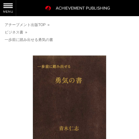
アチーブメント出版TOP
»
ビジネス書
»
一歩前に踏み出せる勇気の書