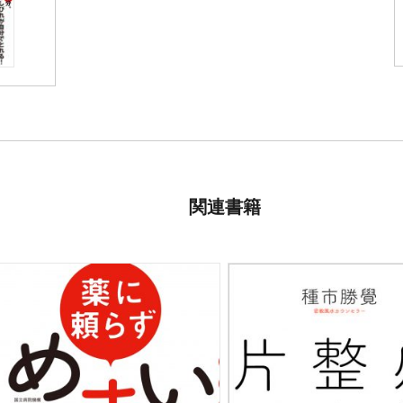
自己愛が低い子は、他人と
どちらの子どもに育つのか
□子育て本を読むたびに、
□甘やかすことと甘えさせ
□「親の背中を見せて育て
□子どもに期待をかけすぎ
□約束・ルールを破ってば
□思春期の子どもが何を考
関連書籍
□他人の子どもとどうして
□自信を失っている子ども
→１つでも当てはまったら
子育てでほんとうに大切な