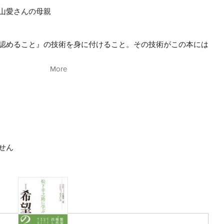
山愛さんの母親
認めること』の技術を身に付けること。その技術がこの本には
の自分を愛してくれている」と感じた時に幸せを感じる――
More
大のギフトはなんでしょうか？
す。
せん
子どもは、そんな感覚をもっています。
愛し愛される関係を築きます。自分が大好きから、自分を信じ
、理想の自分になる努力をします。
内側に幸せを感じるようになります。