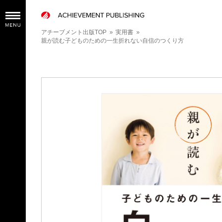
アチーブメント出版TOP
»
実用書
»
親が読む子どものための一生折れない自信のつくり方