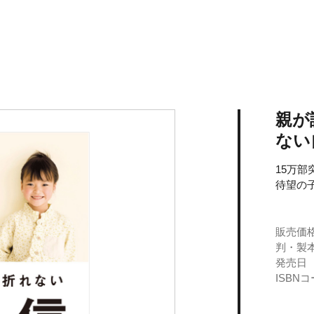
親が
ない
15万
待望の
販売価
判・製
発売日
ISBN