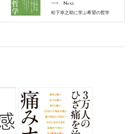
Next
比較して自分の外側に幸せを追い求めます。
松下幸之助に学ぶ希望の哲学
。それを決めるのは、親の関わり方です。
できない自分に失望する
ることの線引きを知りたい
る」教育をしている
てしまう
かりの子どもが手に負えない
えているのかわからない
も比較してしまう
への関わり方を知りたい
読んでください。
ものが見つかります。