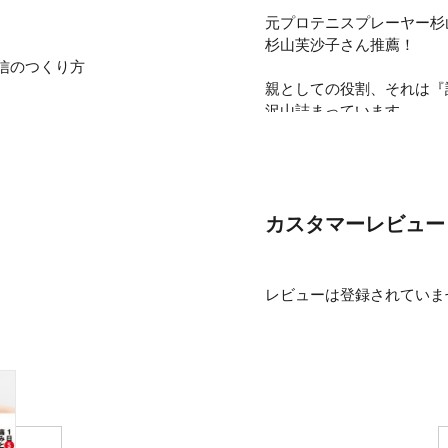
元プロテニスプレーヤー杉
杉山芙沙子さん推薦！
信のつくり方
親としての役割、それは『
沢山詰まっています。
子どもは「親が有りのまま
親が子どもに与えられる最
もちろん一番は生命です。
では、その次は？
カスタマーレビュー
わたしは自己愛だと思いま
自分のことが大好き。
レビューは登録されていま
親に十分に愛されて育った
自分を愛せる人は、他人と
ることができる。
自分をもっと喜ばせようと
自己愛が高い子は、自分の