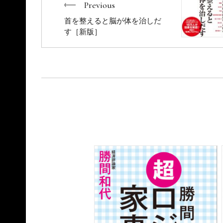
Previous
首を整えると脳が体を治しだ
す［新版］