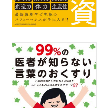
が語った当時とまったく変わらない説得力がある。
を担当。98年独立して執筆活動をはじめ、現在に至る。著
あらゆる経営者がその本棚におさめておくべき必読書。
書に『ソニーは銀座でSONYになった』『ロマンとソロバ
『１分間マネジャー』著者 ケン・ブランチャード
ン』（プレジデント社）、『井深大がめざしたソニーの社
会貢献』（ワック）、『マツダはなぜ、よみがえったの
『もしドラ』のヒットが証明したのは、ドラッカーがすぐ
か？』（日経BP社）など。翻訳書には、『アップル、グー
れたエンターテイナーだったことだ。
グル、マイクロソフトはなぜ、イスラエル企業を欲しがる
今後は、その資質の見直しが進められるだろう。その際、
のか？』（ダイヤモンド社）、『ジャック・ウェルチわが
彼の講義を集めたこの本は、第一級史料として位置づけら
経営（上・下）』（日本経済新聞出版社）、『ドラッカー
れるはずだ。
の講義』『成功哲学』（アチーブメント出版刊）など多
『もし高校野球の女子マネージャーがドラッカーの「マネ
数。
ジメントを読んだら」』 岩崎夏海