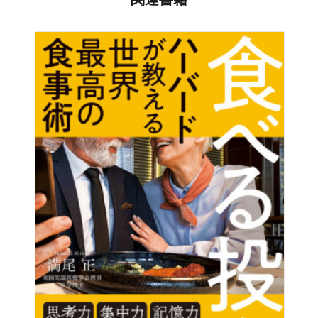
こんな話は誰も教えてくれません。学校も、大学も……
のエグゼクティブ・ディレクター。 当研究所は、その大部
ドラッカーが本当に伝えたかったことが今、明らかになり
分が、Ｐ．Ｆ．ドラッカーのアイデアや理想をさらに発展
ます――
させる活動になっている。 「ブルームバーグ・ビジネスウ
ィーク」電子版に寄稿するコラムニストでもある。 マー
【豪華推薦者陣】
ク・アラックスとの共著The King of California:
ドラッカーが、半世紀前に初めて世に問いかけたそのこと
J.G.Boswelland the Making of a Secret American Empire は
ばは、今でも当時とまったく変わらない輝きを放ってい
ベストセラーとなり、 「サンフランシスコ・クロニクル」
る。
紙の2003 年最優秀書籍、「ロサンゼルス・タイムズ」紙の
その価値は、今も、あしたも、10年後も50年後もそして
年間最優秀ノンフィクション書籍のそれぞれ10 冊のうちの
100年後も変わることはない。
１冊に選ばれたほか、 カリフォルニア図書賞やウィリア
『ビジョナリー・カンパニー』シリーズ著者 ジェーム
ム・サロイヤン国際著作賞なども受賞している。 ドラッカ
ズ･Ｃ・コリンズ
ー・インスティテュート以前には、20 年間「ウォールスト
リート・ジャーナル」と「ロサンゼルス・タイムズ」紙で
ドラッカーの幅広い思想とその対象となった歴史の流れの
新聞記者、編集者、コラムニストとして働いた経験があ
両方を的確に凝縮している。
る。
アメリカの最も偉大な思想家の奥深さと眼力の鋭さが読む
者に迫ってくる、わくわくする書物に仕上がった。
訳者：宮本 喜一（みやもと よしかず）
『モチベーション3.0』著者 ダニエル・Ｈ・ピンク
ジャーナリスト、翻訳家。1948年奈良市生まれ。
71年一橋大社会学部、74年同経済学部卒業。同年ソニー株
本書にとり上げられた講演や講義は、今でも、実際に本人
式会社に入社し、おもに広報、製品企画、マーケティング