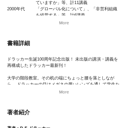
ていますか」等、計11講義
2000年代
「グローバル化について」、「非営利組織
を経営する」等、計6講義
訳者あとがき
More
書籍詳細
ドラッカー生誕100周年記念出版！ 未出版の講演・講義を
再構成したドラッカー最新刊！
大学の階段教室。その机の端にちょっと腰を落としなが
ら、 ドラッカーの目はメガネの厚いレンズを通して学生た
ちを見つめ、その学生の耳はドラッカーの一言一言に釘付
More
けになっている。 その講義はどこまでも魅力とユーモアに
あふれ、ある学生に言わせると、陽気なスタイルのおかげ
で、 「がらんとして殺風景な階段教室が心地よい空気に満
著者紹介
ちあふれた快適な居間に」変身する。