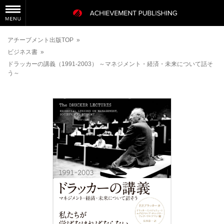
アチーブメント出版TOP
»
ビジネス書
»
ドラッカーの講義（1991-2003） ～マネジメント・経済・未来について話そ
う～