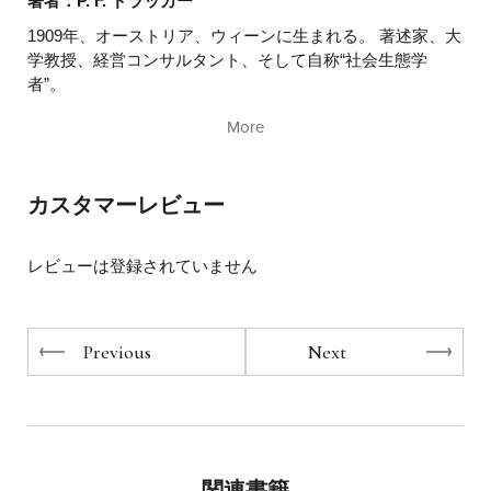
最高の経営思想家は、教室という限られた空間のなかでど
著者：P. F. ドラッカー
のようなことを伝えていたのでしょうか？
1909年、オーストリア、ウィーンに生まれる。 著述家、大
学教授、経営コンサルタント、そして自称“社会生態学
彼の講義を直接聞いた人々は、著作には表れないドラッカ
者”。
ーの新たな一面に遭遇しました。 本シリーズでは、1940年
人間が人間自身を組織化する手法を探究し、生態学者が生
代から永眠する直前まで、半世紀に及ぶドラッカーの講義
More
態系を観察して分析するのと同じような姿勢で行動した。
を収録しています。 その分量が少しばかり多いため、読者
「ビジネスウィーク」誌で“経営を発明した人物”と称えら
の便宜を考えて二分冊にしました。ぜひ、通読してくださ
れたドラッカーは、ホワイトハウス、ゼネラル・エレクト
い。 通読すればきっと、70年前から一貫しながら少しずつ
カスタマーレビュー
リック、ＩＢＭ、インテル、プロクター＆ギャンブル、米
変化するドラッカーの主張がはっきりと皆さんの中に浮か
国ガールスカウト、救世軍、赤十字、全米農業労働者組合
び上がってくるでしょう。 プライベートを例示した語り口
など社会のあらゆるセクターにおける多種多彩な組織の数
や時代に即した考察にサプライズとさながら講義を読み進
レビューは登録されていません
多くのリーダーに直接影響を与えた。 サラ・ローレンス・
める楽しさを味わえるはずです。
カレッジ、ベニントン・カレッジそしてニューヨーク大学
で教えたあと、最後の30年以上はクレアモント大学院大学
移り変わる時代の中心でドラッカーがひたすら取り組んで
で教鞭をとった。
Previous
Next
いたテーマは何か？
2002年、市民に与えられる最高の栄誉、自由勲章を受賞。
その思想はどのように変化し、本当は私たちに何を伝えた
2005年11月、96歳の誕生日を迎える直前に他界した。
かったのか？
編者：リック ワルツマン
人類の歴史上初めて、私たちは自分自身を経営する責任を
負わされています。
クレアモント大学院大学ドラッカー・インスティテュート
関連書籍