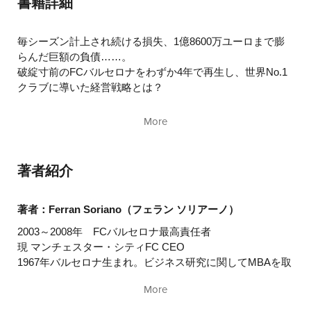
書籍詳細
第6章
交渉の場での理性と感情
第7章
イノベーション――科学技術と芸術
終章
毎シーズン計上され続ける損失、1億8600万ユーロまで膨
バック・トゥ・ザ・フューチャー
らんだ巨額の負債……。
破綻寸前のFCバルセロナをわずか4年で再生し、世界No.1
クラブに導いた経営戦略とは？
規模の大小に関係なくビジネスで成功を収めようと思うな
More
ら、まず物事の裏にあるロジックの理解が不可欠。
原点に立ち返り、需要と供給あるいはライバルとの関係な
ど、現行のロジックをすべて再考してみましょう。
著者紹介
そして新しい視点から現状を分析することで新製品やサー
ビス、新しいビジネスモデルが生まれるのです。
著者：Ferran Soriano（フェラン ソリアーノ）
本書では、FCバルセロナや世界の強豪サッカークラブの経
2003～2008年 FCバルセロナ最高責任者
営者たちの経営理論およびそれらの実践法と成果、
現 マンチェスター・シティFC CEO
そして他チームがなし得なかったバルサの成功理由につい
1967年バルセロナ生まれ。ビジネス研究に関してMBAを取
ても具体的に解説します。
得。起業家・コンサルタントとして、欧州や米国など10か
More
国以上で活躍。 2003年から2008年まで、サッカースペイ
バルサをV字回復に導いた著者が語る、あらゆるビジネス
ンリーグ、FCバルセロナの最高責任者である副会長(財務