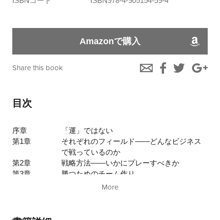
ISBNコード
ISBN978-4-905154-59-4
Amazonで購入
Share this book
目次
序章
「運」ではない
第1章
それぞれのフィールド――どんなビジネス
で戦っているのか
第2章
戦略方法――いかにプレーすべきか
第3章
勝つためのチーム作り
第4章
リーダーシップ――ハウス医師、フラン
More
ク・ライカールト、ジョゼップ・グアルデ
ィオラ
第5章
人材の採用と育成、および報酬のあり方