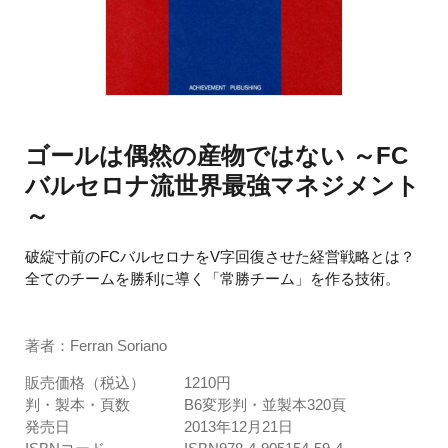
ゴールは偶然の産物ではない ～FC
バルセロナ流世界最強マネジメント
～
破綻寸前のFCバルセロナをV字回復させた経営戦略とは？
全てのチームを勝利に導く「常勝チーム」を作る技術。
著者：Ferran Soriano
販売価格（税込）
1210円
判・製本・頁数
B6変形判・並製本320頁
発売日
2013年12月21日