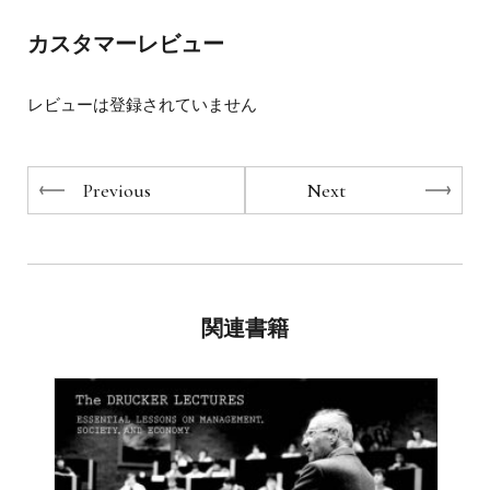
に応用できる組織マネジメントの神髄。
部門最高責任者)を務めた。
すべてのマネジメント層必読の書です。
カスタマーレビュー
現在はイングランドのプレミアリーグ・マンチェスター・
シティFCのCEOを務める。 2015年からはマンチェスタ
ー・シティとニューヨーク・ヤンキースが共同設立した
レビューは登録されていません
MLS(メジャーリーグサッカー)ニューヨーク・シティFCの
CEOに就任予定。
Previous
Next
関連書籍