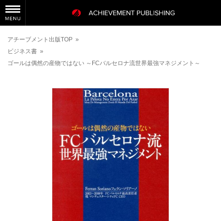
アチーブメント出版TOP
»
ビジネス書
»
ゴールは偶然の産物ではない ～FCバルセロナ流世界最強マネジメント～