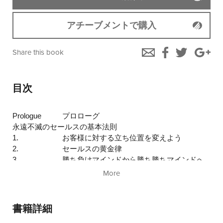
アチーブメントで購入
Share this book
目次
Prologue
プロローグ
永遠不滅のセールスの基本法則
1.
お客様に対する立ち位置を変えよう
2.
セールスの黄金律
3.
勝ち負けマインドから勝ち勝ちマインドへ
4.
売れる人と売れない人の決定的な３つの違
More
い
5.
セールス成功の方程式
Know-How
アプローチストーリー 見込み客開拓からア
書籍詳細
ポイントまで