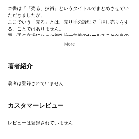
6.
人がモノを買うのには２つの理由がある！
7.
本書は『「売る」技術』というタイトルでまとめさせてい
ノーニーズ・ノープレゼンテーション
8.
ただきましたが、
あなたの理想の見込み客はどんな人です
ここでいう「売る」とは、売り手の論理で「押し売りをす
か？
9.
る」ことではありません。
アポイントを有利にさせるプル戦略
10.
買い手の立場にたった顧客第一主義のセールスこそが真の
自分に合った見込み客開拓法をつかむ
11.
「売る」ことであり、
お客様を４つのタイプに分けて捉える
More
12.
それこそが究極の「売る」技術であると私は考えていま
あなたに合ったお客様タイプ別アプローチ
す。
法
13.
財布の紐を握っている人に会う
著者紹介
14.
また、私はこのようなお客様の問題解決のパートナーとし
電話アポイント成功の秘訣
15.
て行うセールスのことを
電話での拒絶からアポイントにつなげる秘
「理念セールス」と呼んでいます。
著者は登録されていません
訣
プレゼンテーションからクロージングまで
「理念」とは自らが大切にしている信条、哲学、価値観の
16.
ことであり、
お客様の心の扉を開くホットボタン
17.
その理念を土台とした顧客第一主義の姿勢こそが理念セー
開放型質問でクラッチを合わせる
カスタマーレビュー
18.
ルスの本質になります。
ゴールへと導く質問話法
19.
相手を基軸にしたプレゼンテーション
レビューは登録されていません
20.
理念セールスは、一回のセールスで一生の協力者をつくり
気を集中させるプレゼンテーションの事前
ます。
準備
21.
そしてセールス活動で最も大切な見込み客開拓が、
成約をゴールにした『逆算のトーク』