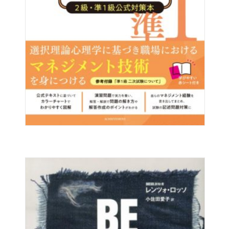
36.
一回のセールスは人生の縮図
Mind
心が変われば行動が変わる 売れる、売れな
いを決定する要因はあなたのなかにある
37.
セールスという仕事に愛がありますか？
38.
誰のために何のために仕事をするのか？
39.
成果を上げる４つの自信と、そのつくり方
40.
相手の気持ちになれる、誠実さ
41.
お客様が求めているセールスパーソンと
は？
42.
トップセールスになる前からトップセール
スだった
43.
事実はひとつ、解釈は無数
44.
あなたはあなたが考えた通りの人間になる
45.
なぜ、自分に自信が必要なのか？
46.
自信を維持し続ける秘訣
47.
きっと良くなる、ますます良くなる
48.
ベストコンディションを維持しています
か？
49.
信念というエネルギーは実在する！
50.
人生の限界を決めるのは自分しかいない