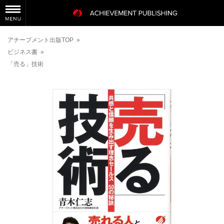
アチーブメント出版TOP
»
ビジネス書
»
「売る」技術