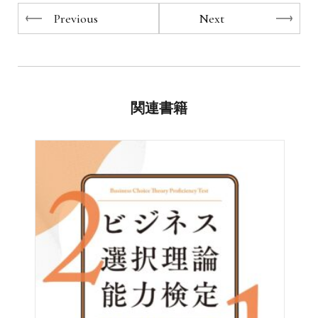
22.
お客様からのご協力（ご紹介）をいただくことによって簡
ニーズを喚起させるトーク
Previous
Next
23.
単にできるようになるのです。
思いを伝える伝達力10のポイント
24.
その結果、セールスが楽しくなり、成績も驚くように伸び
お客様のNOからYESに導く効果的なトーク
25.
ます。
クロージングはプロポーズと同じ気持ちで
26.
理念セールスとは、セールスマンシップに則った究極のセ
クロージングに使うパワーは愛
Skill
ールスなのです。
セールスの力を磨く 一回のセールスで一生
関連書籍
の顧客をつくる技術
27.
契約成立の帰り道に送るハガキ
28.
ご紹介というご褒美をいただく秘訣
29.
予想外のサプライズに人は感動する
30.
自主企画のサプライズキャンペーン
31.
20％の優良なお客様が成果の80％を決めて
いる！
32.
緊急でない重要な仕事が後回しになってい
ませんか？
33.
ゴールへの夢は意志の弱さを超える
34.
逆転の善循環(フォロー8割から見込み客開拓
2割へ)
35.
法人のお客様に対するコンサルティングセ
ールス