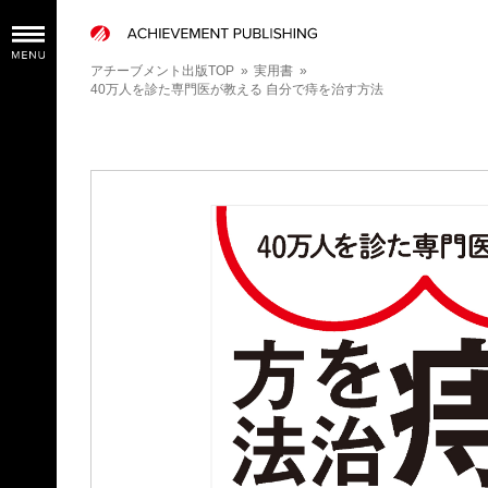
アチーブメント出版TOP
»
実用書
»
40万人を診た専門医が教える 自分で痔を治す方法