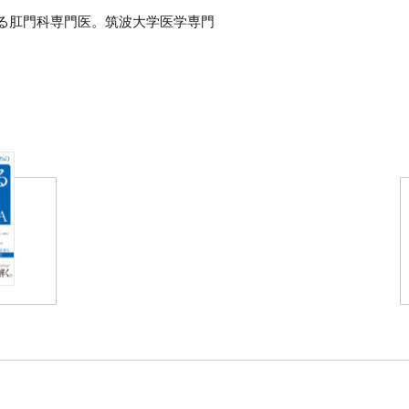
る肛門科専門医。筑波大学医学専門
に入局し、一般外科を研修。1985
東京山手メディカルセンター）へ入
山にある平田肛門科医院の３代目院
という考えのもと、ストレスマネジ
ジトレーニングなどをおこない、の
ずに縮小させる「ICG併用半導体レ
でもある。著書に『新版 痔の最新
リスマ専門医が教える33の極意』
肛門外科へ入局。2018年に東京山
大腸肛門病の専門医としての豊富な
究科外科学専攻医学博士課程修了。