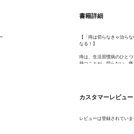
書籍詳細
ー
【「痔は切らなきゃ治らな
なる！】
痔は、生活習慣病のひとつ
持つことが、切らない、痛
性脂肪も下がった！」「便
でなく体全体がよくなる自
カスタマーレビュー
レビューは登録されていま