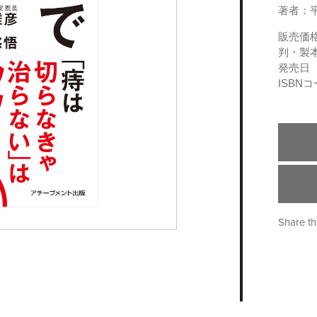
著者：
販売価
判・製
発売日
ISBN
Share th