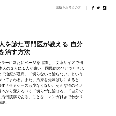
出版をお考えの方
万人を診た専門医が教える 自分
を治す方法
セラーに新たにページを追加し、文庫サイズで刊
日本人の３人に１人が患い、国民病のひとつとされ
は「治療が激痛」「切らないと治らない」という
ついてまわる。また、治療を先延ばしにすると、
悪化させるケースも少なくない。そんな痔のイメ
根本から変えるべく「切らずに治せる」「自分で
生活習慣病である」ことを、マンガ付きでわかり
解説。