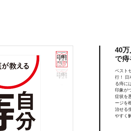
40
で痔
ベスト
行！ 
る痔に
印象が
症状を
ージを
治せる
やすく