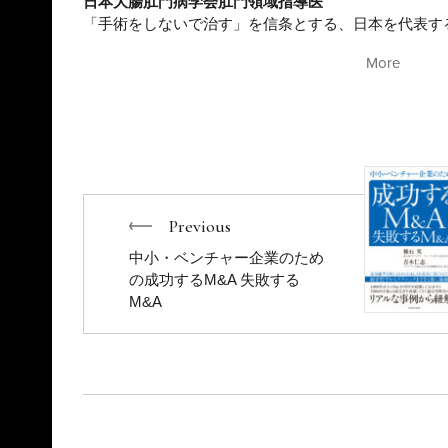
日本大腸肛門病学会肛門領域指導医
「手術をしないで治す」を信条とする、日本を代表す
学群卒業後、1982年に慶應義塾大学医学部外科学教室
More
年に社会保険中央総合病院大腸肛門病センター（現:
り、大腸肛門病の専門医となる。1987年に東京・青
長に就任。「痔は生活習慣病。主な治療は生活改善」
メント、食事指導、ビフィズス生菌投与、排便イメー
べ40万人以上の痔患者を改善に導いた。痔核を切除せ
ーザー照射法」を全国に先駆けて導入したパイオニア
治療』（主婦の友社）、『痔の９割は自分で治せる カ
（マキノ出版）などがある。
Previous
中小・ベンチャー企業のため
著者：平田悠悟（ひらたゆうご）
の成功するM&A 失敗する
平田肛門科医院 副院長
M&A
日本外科学会 専門医
日本大腸肛門病学会 肛門領域 専門医
日本消化器内視鏡学会 専門医
2009年に筑波大学医学専門学群卒業後、東京大学大腸
手メディカルセンター大腸肛門病センターに出向し、
臨床経験を積む。2020年、東京大学大学院医学系研