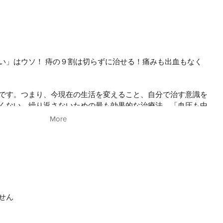
い」はウソ！ 痔の９割は切らずに治せる！痛みも出血もなく
です。つまり、今現在の生活を変えること、自分で治す意識を
くない、繰り返さないための最も効果的な治療法。「血圧も中
秘も治った！」「スルスル体重が減っていく！」など、痔だけ
More
分で痔を治す方法を、今日から始めていきましょう。
せん