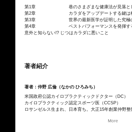
第1章
巷のさまざまな健康法が見落と
第2章
カラダをアップデートする鍵は
第3章
世界の最新医学が証明した究極
第4章
ベストパフォーマンスを発揮す
意外と知らない!? じつはカラダに悪いこと
著者紹介
著者：仲野 広倫（なかの ひろみち）
米国政府公認カイロプラクティックドクター（DC）
カイロプラクティック認定スポーツ医（CCSP）
ロサンゼルス生まれ、日本育ち。大正15年創業仲野
然治療に触れて育つ。明治国際医療大学卒業後、三重
More
を経て単身渡米。南カリフォルニア健康科学大学（S CU
ハッタンの５番街でTAI カイロプラクティックを開