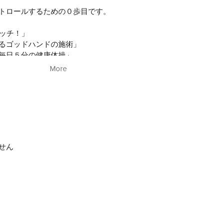
トロールするための０歩目です。
レッチ！」
るゴッドハンドの施術」
毎日５分の健康体操」
More
るはずです。
に焦点を当てた「受け身の治療」から、
りによって、怪我を予防し、
能動的な予防」に健康投資が始まりました。
ジムでトレーニング中に腰を痛めてしまう。
せん
ざを痛めてしまう。
めて、故障を起こし来院される方は少なくありません。
止して痛みを避けるのではなく、
おこなえるのがスポーツ医学の強みです
いた、