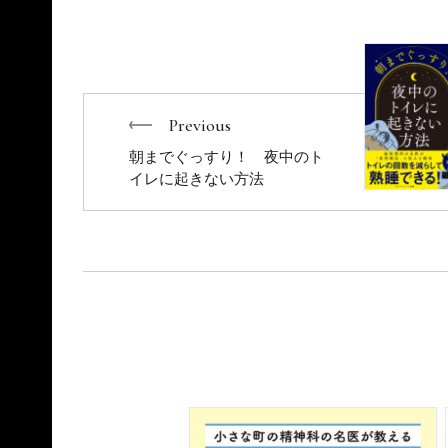
ブな治療法を組み合わせた診療で、ハリウッドスター
ら五輪メダリストなどを多数顧客に抱えるアメリカで
プラクターの１人。アメリカ最新のスポーツ医学、機
に生きる機能運動医学を世界へ伝えるために出版、セ
う。妻、息子とともにマンハッタン在住。
趣味：サーフィン、旅行、ランニング、水泳、筋トレ
Previous
TAI Chiropractic NYC ホームページ
朝までぐっすり！ 夜中のト
機能運動医学facebook
イレに起きない方法
twitter @drnakano
instagram dr.hiromichinakano