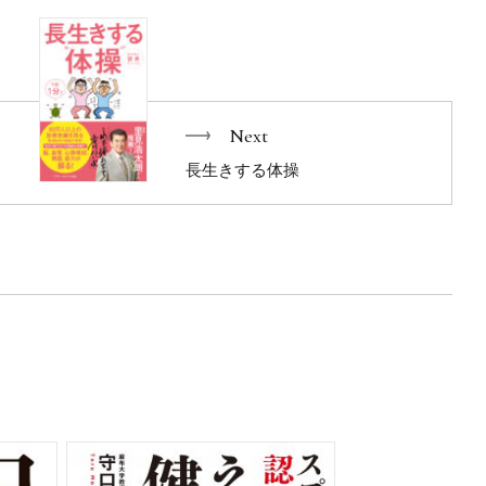
いパフォーマンス向上の仕方があります。
姿勢です。
の医師団に
Next
２０オリンピックにも帯同する
が教える究極のコンディショニング方法。
長生きする体操
スを高める究極の治療こそスポーツ医学です。
り、
フォーマンスを向上させ、
てください。