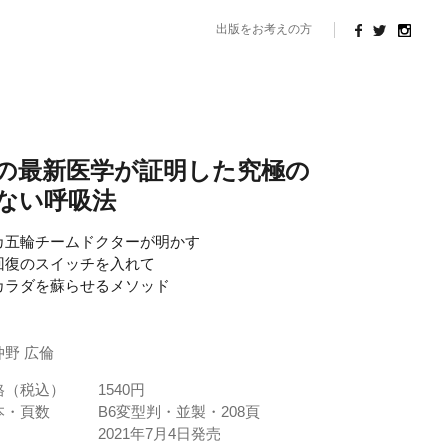
出版をお考えの方
の最新医学が証明した究極の
ない呼吸法
カ五輪チームドクターが明かす
回復のスイッチを入れて
カラダを蘇らせるメソッド
野 広倫
格（税込）
1540円
本・頁数
B6変型判・並製・208頁
2021年7月4日発売