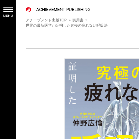
アチーブメント出版TOP
»
実用書
»
世界の最新医学が証明した究極の疲れない呼吸法