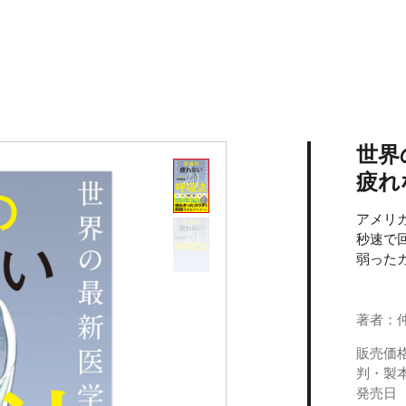
世界
疲れ
アメリ
秒速で
弱った
著者：仲
販売価
判・製
発売日