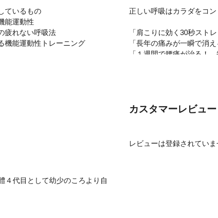
しているもの
正しい呼吸はカラダをコン
機能運動性
の疲れない呼吸法
「肩こりに効く30秒スト
る機能運動性トレーニング
「長年の痛みが一瞬で消え
「１週間で腰痛が治る！ 
どれもそれなりに効果があ
しかし、近年、痛みや症状
トレーニングやカラダづく
カスタマーレビュー
パフォーマンスを高める「
他方、腰痛のなかった人が
レビューは登録されていま
ランニングを始めた人がひ
当院にも自己流で運動を始
整體４代目として幼少のころより自
こうしたときに、運動を中
県四日市市の仲野整體本院での修行
運動に安全に戻れる治療を
 H S ）卒業。ニューヨーク マン
業。先進医学の診断とコンサーバティ
医学的なエビデンスに基づ