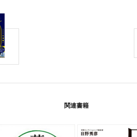
、アメリカ有数のセレブ、経営者か
解剖学的・生理学的に正し
もっとも成功している日本人カイロ
能運動性を回復することで長く元気
そのための入り口が呼吸と
ミナー活動なども精力的におこな
アメリカナショナルチーム
、ブラジリアン柔術
日本人として唯一東京２０
スポーツカイロプラクター
フィジカルのパフォーマン
一時的にラクになることよ
生涯痛みから解放されてパ
疲れないカラダを手に入れ
関連書籍