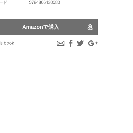
コード
9784866430980
Amazonで購入
is book