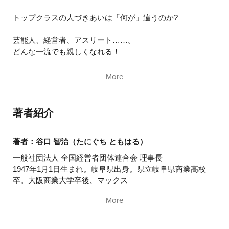
トップクラスの人づきあいは「何が」違うのか?
芸能人、経営者、アスリート……。
どんな一流でも親しくなれる！
"日本一の人脈"を築き上げた著者が語る
More
明日の出会いで人生を変える方法
一流とどこで知り合いますか？
著者紹介
どうやって親しくなりますか？
”仲間”入りするために、どんな努力をしますか？
著者：谷口 智治（たにぐち ともはる）
それには学歴も家柄もスキルも関係ありません。
一般社団法人 全国経営者団体連合会 理事長
身近な縁から誰でも始められるのです。
1947年1月1日生まれ。岐阜県出身。県立岐阜県商業高校
卒。大阪商業大学卒後、マックス
私は30年以上前に書いた書籍で、
ファクター入社。1980年株式会社にじゅういち創業。1983
たった一度名刺交換しただけの著名人を12ページにも渡り
More
年全国経営者団体連合会設立。
掲載するほど
人脈に全く自信がありませんでした。
発足以来32年にわたり、人と人とを結ぶ“人脈コミュニケー