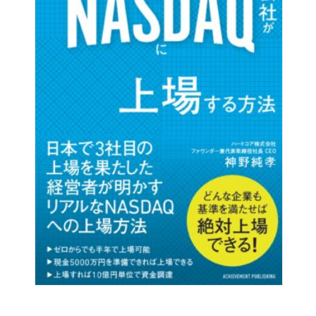
日枝久（株式会社フジテレビジョン代表取締役会長）
渡部昇一（上智大学名誉教授）
野田一夫（日本総合研究所会長）
北村汎（元駐英大使）
茂木友三郎（キッコーマン株式会社取締役名誉会長）
島田晴雄（千葉商科大学学長）
石田純一
法眼健作（元国際連合事務次長・元駐カナダ大使）
前澤友作（ZOZOTOWN創業者・株式会社スタートトゥデ
イ代表取締役）
出雲充（株式会社ユーグレナ代表取締役社長）
清水信次（株式会社ライフコーポレーション代表取締役会
長兼CEO 日本チェーンストア協会会長）
大竹美喜（アフラック創業者・最高顧問）
大久保秀夫（株式会社フォーバル代表取締役会長）
森祇晶（元西武ライオンズ監督）
栗城史多（登山家）
深谷隆司（元通産大臣・自民党都連最高顧問）
田中安比呂（賀茂別雷神社「上賀茂神社」宮司）
大宅映子（評論家）