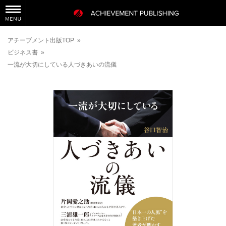
アチーブメント出版TOP
»
ビジネス書
»
一流が大切にしている人づきあいの流儀