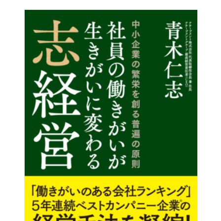
北原照久（株式会社トイーズ 代表取締役）
佐藤綾子（株式会社国際パフォーマンス研究所代表取締
役）
伊藤公一（伊藤病院院長）
加瀬英明
山口恭一（株式会社トータルサービス代表取締役）
大城俊夫（医療法人社団慶光会）
庄司正英（ピーアークホールディングス株式会社代表取締
役社長）
脇屋友詞（トゥーランドット総料理長）
近藤昌平（VAV倶楽部会長）
長沢純
ダティン・晴代・ロー（株式会社サムコマースジャパン代
表取締役）
秀島一生（航空評論家）
大井康之（株式会社アライヴン代表取締役）
黒木安馬（株式会社日本成功学会CEO）
大木トオル（国際セラピードック協会代表）
清水康一朗（ラーニングエッジ株式会社代表取締役）