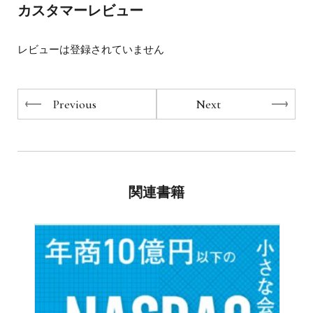
ター”として日夜人脈形成に精
カスタマーレビュー
それが今では”ゼロから日本一の人脈を築いた男”と言われ
力を注ぐ。ありとあらゆる業界に精通する人脈には定評が
るようになりました。
ある。
やっぱり一流の人づきあいは違っていました。
レビューは登録されていません
彼らには大切にしている流儀があります。
社団法人関東ニュービジネス協議会 特別理事
社団法人パフォーマンス教育協会 理事
それは誰にでもできる小さな習慣ばかり。
一般社団法人日本個人情報管理協会 理事
Previous
Next
実行すれば、どんなに有名な方でも、大企業の経営者で
特定非営利活動法人日本作文協会 理事長
も、スポーツ選手でも
アジア自由民主連帯協議会 顧問
自然と友人のような間柄になれます。
培った人脈はお金では買えない
かけがえのない財産になります。
関連書籍
ぜひ、本書の内容を実践して
明日の出会いから人生を変えてください。
【本書を応援する声を寄せてくださった方々】
片岡愛之助（歌舞伎役者）
三浦雄一郎（プロスキーヤー・クラーク記念国際高等学校
校長）