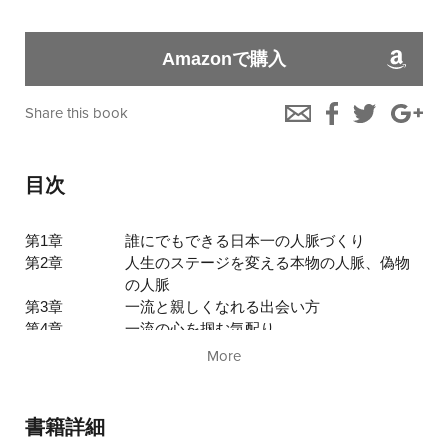
Amazonで購入
Share this book
目次
第1章
誰にでもできる日本一の人脈づくり
第2章
人生のステージを変える本物の人脈、偽物
の人脈
第3章
一流と親しくなれる出会い方
第4章
一流の心を掴む気配り
第5章
生涯のお付き合いが続く一流の交際術
More
書籍詳細