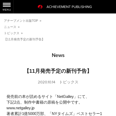
アチーブメント出版TOP
»
ニュース
»
トピックス
»
【11月発売予定の新刊予告】
News
【11月発売予定の新刊予告】
2020.10.14
トピックス
発売前の本が読めるサイト「NetGalley」にて、
下記2点、制作中書籍の原稿を公開中です。
www.netgalley.jp
著者累計1億5000万部、「NYタイムズ」ベストセラー1