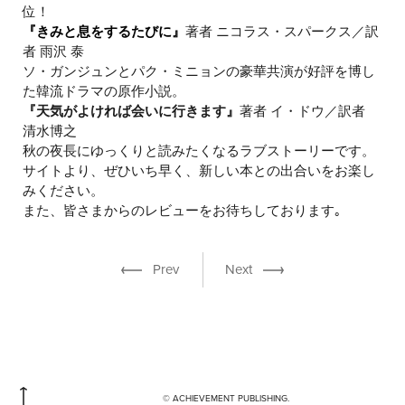
位！
『きみと息をするたびに』
著者 ニコラス・スパークス／訳
者 雨沢 泰
ソ・ガンジュンとパク・ミニョンの豪華共演が好評を博し
た韓流ドラマの原作小説。
『天気がよければ会いに行きます』
著者 イ・ドウ／訳者
清水博之
秋の夜長にゆっくりと読みたくなるラブストーリーです。
サイトより、ぜひいち早く、新しい本との出合いをお楽し
みください。
また、皆さまからのレビューをお待ちしております｡
Prev
Next
© ACHIEVEMENT PUBLISHING.