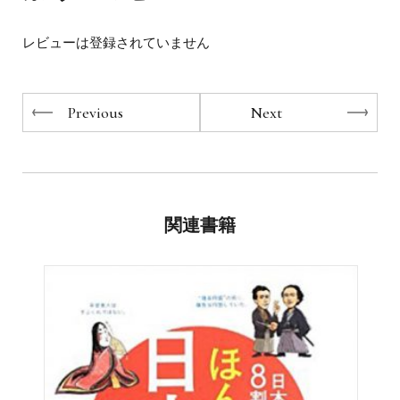
（大いに脱線しながら）歴史を
を養うための歴史授業を展開している。
学んでいただけるよう、自分で日本史の教科書を作っちゃ
いました。
レビューは登録されていません
大学受験ではどんな難関校も教科書の範囲以上の問題は出
ませんから、
Previous
Next
受験生の皆様にも「こ、これ、使えるやんっ」と実感して
もらえるよう、
本書の原始時代～安土桃山時代の範囲は、教科書の内容を
完全網羅。
もちろん、重要・頻出語句はすべて太字にしております
よ。
関連書籍
と、まぁそういうわけで、
先達が何をどうしちゃったから、いまの社会はこうなって
いるのか。
これから我々はどうしていけばいいのか？
そんなことを考えてもらうきっかけになることを願い、
大晦日の昼下がりから読み始めて、除夜の鐘がゴ～ンとな