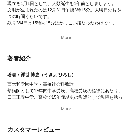
現在を1月1日として、人類誕生を1年前としましょう。
文明が生まれたのは12月31日午後3時15分。大晦日のおや
つの時間くらいです。
残り364日と15時間15分はかしこい猿だったわけです。
なが～い動物の歴史、なが～い生物の歴史、なが～い地球
More
の歴史から見れば、
人類の文明はほんの一瞬、何かの間違いですぐ消える世界
なのかもしれません。
著者紹介
とってもシンプルで短いもの。なのに、
「人名とかおぼえられへんし、歴史ってなんか難しい！」
著者：浮世 博史（うきよ ひろし）
西大和学園中学・高校社会科教諭
そんな深刻に悩まなくてもよいのにな、と思い続けてきま
塾講師として19年間中学受験、高校受験の指導にあたり、
した。
四天王寺中学、高校で15年間歴史の教師として教鞭を執っ
でも、深刻に考えなくても真剣には考えてほしいところで
た。灘中学合格者数日本一の進学塾、浜学園の社会科主
す。
More
管、教育研究室主管を歴任。その後、進学塾、希学園の社
歴史を知らずして新しい時代は開けません。
会科主管を歴任。小学生から高校生まであらゆる世代の受
験指導をしてきた経験から「歴史“を”学ぶ」ではなく「歴
そこで、できるかぎり実用的で、読みやすくって、楽しく
カスタマーレビュー
史“で”学ぶ」をテーマに、受験対策に留まらない生きる力