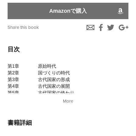
Amazonで購入
Share this book
目次
第1章
原始時代
第2章
国づくりの時代
第3章
古代国家の形成
第4章
古代国家の展開
第5章
古代国家の終わり
第6章
武家政権の成立
More
第7章
元寇と鎌倉幕府の衰退
第8章
南北朝時代と室町幕府の成立
第9章
室町幕府の展開
書籍詳細
第10章
新・戦国時代論
第11章
織田信長と豊臣秀吉