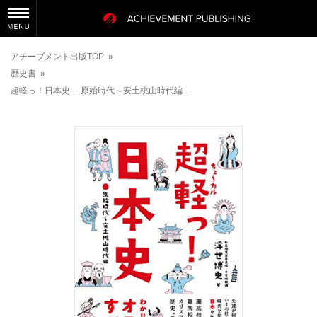
アチーブメント出版TOP
»
歴史書
»
超軽っ！日本史 ―原始時代～安土桃山時代編―