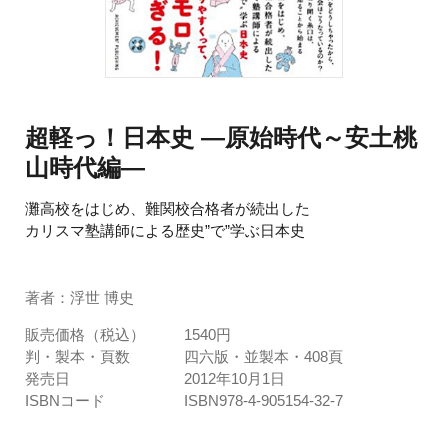
超軽っ！日本史 ―原始時代～安土桃
山時代編―
灘高校をはじめ、難関校合格者が続出した
カリスマ塾講師による歴史”で”学ぶ日本史
著者：浮世 博史
販売価格（税込）
1540円
判・製本・頁数
四六版・並製本・408頁
発売日
2012年10月1日
ISBNコード
ISBN978-4-905154-32-7