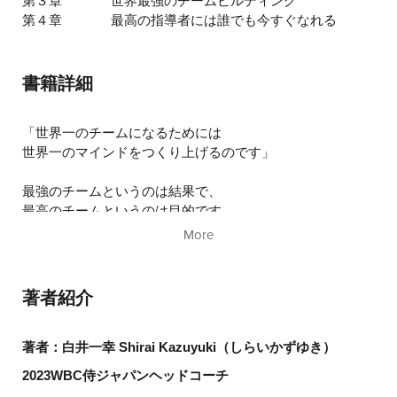
第３章
世界最強のチームビルディング
第４章
最高の指導者には誰でも今すぐなれる
書籍詳細
「世界一のチームになるためには
世界一のマインドをつくり上げるのです」
最強のチームというのは結果で、
最高のチームというのは目的です。
相手を見て倒そうとするのではなく、
More
倒すために自分たちができることに集中するのです。
著者紹介
著者：白井一幸 Shirai Kazuyuki（しらいかずゆき）
2023WBC
侍ジャパンヘッドコーチ