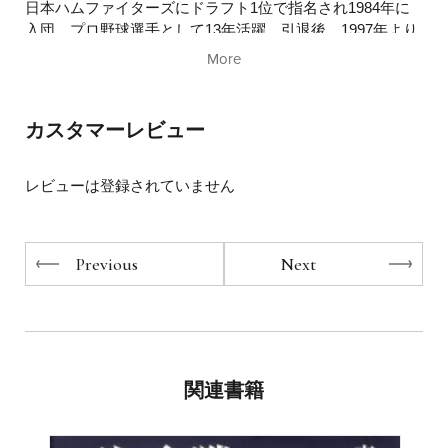
日本ハムファイターズにドラフト1位で指名され1984年に
入団、プロ野球選手として13年活躍。引退後、1997年より
日本ハムファイターズの球団職員となり、ニューヨーク・
More
ヤンキースでのコーチ研修を経て、2000年に二軍総合コー
チに就任。以来、二軍監督やヘッドコーチなどを歴任する
なかで、従来型の選手指導方法を一新。コーチングを取り
カスタマーレビュー
入れた指導で次々と優秀な若手選手を輩出し、リーグ優勝
3回、日本一2回を達成。2023年にはWBC侍ジャパンヘッ
ドコーチとしてチームを世界一に導く。2008年より講演・
レビューは登録されていません
セミナーなどの講師活動を開始。圧倒的な実績と理論に裏
打ちされた説得力のある研修は「わかりやすく実践的」と
多くの企業から好評を博している。著書に『北海道日本ハ
Previous
Next
ムファイターズ流 一流の組織であり続ける３つの原則』
『答えは相手の中にある』（小社刊）など。
関連書籍