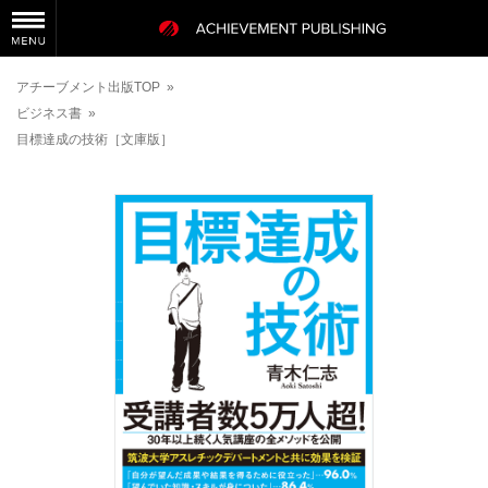
アチーブメント出版TOP
»
ビジネス書
»
目標達成の技術［文庫版］