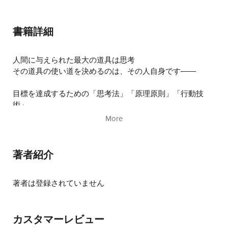
文庫版 新章
達成力を高める定義化
書籍詳細
人間に与えられた最大の道具は思考
その道具の使い道を決めるのは、その人自身です――
目標を達成するための「思考法」「原理原則」「行動技
術」
More
●圧倒的な自信をつける
●モチベーションが続く目標設定
●確実に実現できる計画を立てる
著者紹介
●小さな達成を習慣化する
豊富なワークで「わかった」が「できる」に変わる。
著者は登録されていません
この一冊で目標達成のすべてが身につく決定版！
カスタマーレビュー