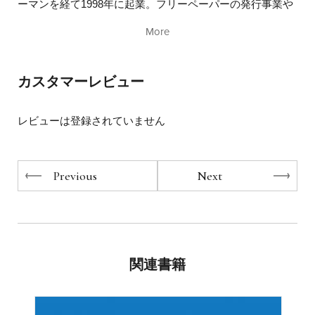
ーマンを経て1998年に起業。フリーペーパーの発行事業や
エステプロ・ラボ商品の市場規模（上代ベース）は、今や
ダイレクトレスポンス広告事業を展開。またミセスを活用
優に100億円をこえる新規市場を創造するに至るが、ここ
More
したマーケティング支援コミュニティ「田園都市ミセス
までの著者の道のりは、決して順風満帆ではなかった。
10,000人ネット」を立ち上げ、多くの企業のプロモーショ
ン、ブランディングを支援。独自のマーケティング手法を
創業5年目で巨額の負債を背負い、約束手形に追いかけら
カスタマーレビュー
駆使し、支援したクライアントのうち数社が年商100億円
れ、資金繰りに苦心する日々を通じて、自身の経営者とし
以上に成長し、そのマーケティング&ブランディング術で
ての在り方を学びなおす。
高い評価を獲得する。
レビューは登録されていません
2002年エステティックサロン事業を創業。
偉大な経営者の書籍やマーケティングの書籍を何百冊も読
2007年に当事業を転換し、ハーブティーや発酵飲料等の高
んでは「駄目な経営者と会社を成長させる経営者の違いは
品質インナービューティ製品「Esthe Pro Labo（エステプ
一体なんだろう」と問い続け、利他の心を知る。
ロ・ラボ）」ブランドを立ち上げ、メーカー事業に進出。
Previous
Next
製品は現在国内15,000店舗を超えるエステティックサロン
そして、2007年に一念発起してメーカー業に転身。現在の
やクリニック等で取り扱われており、ユーザーには一流の
事業形態へ――。
アスリートやモデル、女優も多い。「インナービューティ
を通じて人類の健康寿命の延伸に貢献する」というミッシ
ョンを掲げ、現在世界10カ国に展開中。
多くの事業を経験し、失敗を重ねてきた著者だからこそ伝
関連書籍
2017年三大宮賞の1つと言われる「東久邇宮国際文化褒
えられる、資金繰りや組織づくり、ブランドづくりにおい
賞」受賞。また、ニューヨーク・タイムズ紙が選ぶ「女性
て、「上手くいく考え方と行動パターン、ブランドづくり
活躍支援企業」として選出される。
のための戦術・戦略」を余すことなく紹介する。
2018年ニューヨーク・タイムズ紙がアジアで活躍する次世