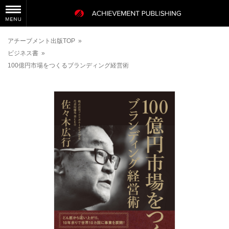
アチーブメント出版TOP
»
ビジネス書
»
100億円市場をつくるブランディング経営術