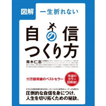
代リーダーを讃える「NEXT ERA LEADER’S AWARD」を
受賞。
株式会社プロラボホールディングス 代表取締役 兼CEO
株式会社プロラボソリューション 代表取締役
株式会社Rad PROJECT 取締役
一般財団法人内面美容医学財団(IBMF) 主幹
一般社団法人日本ウェルエイジング検定協会(JWA)副理事
長
一般社団法人日中発展協会 理事
一般社団法人日中女性企業家協会代表 理事（事務局長）
一般社団法人大口式ボディテック整体協会 理事
※他、多数の法人・団体の代表を務める。