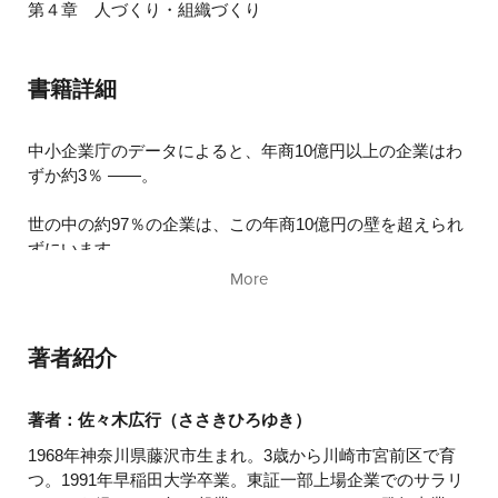
第４章 人づくり・組織づくり
書籍詳細
中小企業庁のデータによると、年商10億円以上の企業はわ
ずか約3％ ――。
世の中の約97％の企業は、この年商10億円の壁を超えられ
ずにいます。
More
本書は現在国内売上約60億円、今も毎年増収を続けてい
る、エステプロ・ラボ創業者による、
著者紹介
「経営者としての資質」
「売れる仕組みづくり」
「ブランドづくり」
著者：佐々木広行（ささきひろゆき）
「人づくり・組織づくり」を網羅した、起業を目指す方や
1968年神奈川県藤沢市生まれ。3歳から川崎市宮前区で育
経営者必読の一冊。
つ。1991年早稲田大学卒業。東証一部上場企業でのサラリ