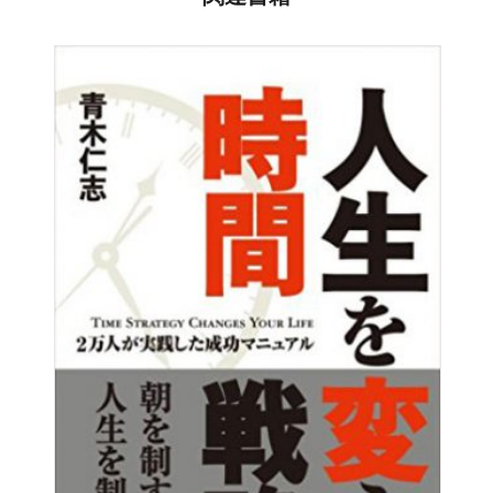
ようにするのか具体的で すごく分かりやすかった！ありが
とうございます。
私たちは、絶えず自分のことを必要としてくれる人を求
志摩市 / 40代 / 女性
めています。また、だれかの必要を満たし、役に立ちたい
という願望をもっています。つまり私たちの人生は、自己
の存在価値の発見のために、また自己承認のために最も大
定年になって遊んでいるが、この本を読んでもう一度リー
きなエネルギーを使っているといってもよいでしょう。
ダーになりたいと思った。
神戸市灘区 / 60代 / 男性
ならば、ネットワーク・ビジネスにこそ、その必要と願
望に対する答えが“すべてある”と言ってもよいのではない
素晴らしいの一言。あとはこれを実践するだけです。続編
でしょうか。
が読みたい。多くの方にススメたい1冊です。
本書に書かれていることを一度に身に付けようとしても
八女市 / 30代 / 男性
無理があります。ですが一つ一つ、意識し、習慣化してい
くことにより、確実にあなたは「最強のリーダー」になる
リーダーシップの心得が良くわかりました。今後参考にし
ことができます。
て行きたい。
本文【はじめに】より抜粋
和歌山県 / 50代 / 男性
「技術がない」というより人間として「器がない」と実感
させられました。
大阪市平野区 / 30代 / 男性