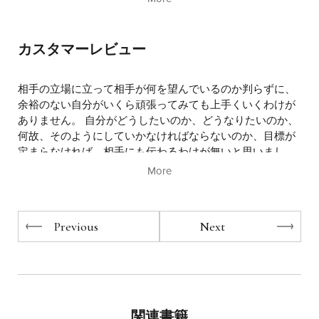
チュラリープラス界の王道を歩み続ける。経営者や女性の
中にありますが、そのような中にあって人類の望みは、よ
ファンが圧倒的に多く、ナチュラリープラスで大きなうね
り一層共生のパラダイムへの転換にテーマを求めているの
りを起こしている張本人。現在では全国からのセミナー依
ではないでしょうか。共生とはいうまでもなく国境を越え
カスタマーレビュー
頼が殺到。ユーモアあふれる語り口でネットワークビジネ
て他者とともにいきることであり、よりよい人間関係の中
スの素晴らしさを全国に伝えているトップリーダーの一人
で生きることです。
である。また、成功者の研究家として、ナポレオン・ヒル
相手の立場に立って相手が何を望んでいるのか判らずに、
の「思考は現実化する」を起点に、自己啓発、能力開発を
未来学者のジョン・ネイスビットが予言した通り、21世
余裕のない自分がいくら頑張ってみても上手くいくわけが
手掛け、ネットワークビジネスに必要な人格形成のトレー
紀は「ハイテク」が進めば進むほど、ますます「ハイタッ
ありません。 自分がどうしたいのか、どうなりたいのか、
ナーとしても活躍中。高校時代は全国大会にも出場した極
チ」（人なつっこく、思いやりを持ち、やさしい）社会に
何故、そのようにしていかなければならないのか、目標が
真空手の有段者というスポーツマン。ユニークな人柄で、
なっていこうとしています。人間関係はこの飛び交う世界
定まらなければ、相手にも伝わるわけが無いと思いまし
「成功者は決してあきらめない」を座右の銘として、全国
規模の情報化社会で、さらに濃度を増しつつあるわけで
た。組織を育てる前に、まずは、自分を育てようと思いま
More
を駆け巡る。
す。
した。
名古屋市 / 30代 / 女性
そして、その人間関係については、アメリカの世界的に
Previous
Next
著名な精神科医ウイリアム・グラッサー博士が次のように
とても参考になる本でした。 もっとリーダーになるための
述べておられます。
コツを勉強したいと思います。
【だれかが私に関心をもってくれている。そして、私もそ
相馬市 / 40代 / 男性
の人に関心をもち、思っている。また、誰かが私を愛して
いる。そして、私もその人を愛しているという確信があ
カラーがあって読みやすかった。リーダーとして何をどの
る】
関連書籍