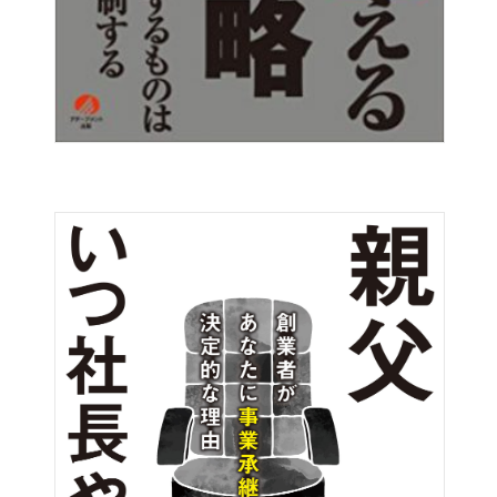
これからの時代、欧米並みに富裕者と貧困者の二極化がは
っきりとした社会になると思われます。私は絶対に勝ち組
と富を得る。
新潟市 / 50代 / 男性