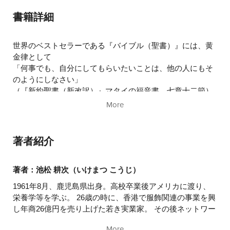
あとがきにかえて
書籍詳細
世界のベストセラーである『バイブル（聖書）』には、黄
金律として
「何事でも、自分にしてもらいたいことは、他の人にもそ
のようにしなさい」
（『新約聖書（新改訳）』マタイの福音書 七章十二節）
と、書かれています。
More
ですから、ネットワーク・ビジネスで成功していくことに
も特別な秘訣は存在しません。
著者紹介
人間力を広げ、相手の立場に身を置き、相手の望みを叶
え、その結果として自分の望むものを手に入れること以外
著者：池松 耕次（いけまつ こうじ）
にはない、と断言できます。
1961年8月、鹿児島県出身。高校卒業後アメリカに渡り、
栄養学等を学ぶ。 26歳の時に、香港で服飾関連の事業を興
しかし、それが簡単なようで一番むずかしいことだから
し年商26億円を売り上げた若き実業家。 その後ネットワー
こそ、社会に軋轢が生まれるわけです。時代は、アメリカ
クビジネスに入り、スーパールテイン一筋に命を掛けてナ
とイスラム圏の競争原理に代表されるような熾烈な戦いの
More