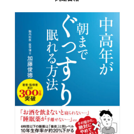
平田肛門科医院 副院長
日本外科学会 専門医
日本大腸肛門病学会 肛門領域 専門医
日本消化器内視鏡学会 専門医
2009年に筑波大学医学専門学群卒業後、東京大学大腸肛門
外科へ入局。2018年に東京山手メディカルセンター大腸肛
門病センターに出向し、大腸肛門病の専門医としての豊富
な臨床経験を積む。2020年、東京大学大学院医学系研究科
外科学専攻医学博士課程修了。2022年より平田肛門科医院
に４代目として勤務。腸内環境を整えることで肛門疾患の
悩みから解放されるだけでなく、総合的な健康増進を指導
している。