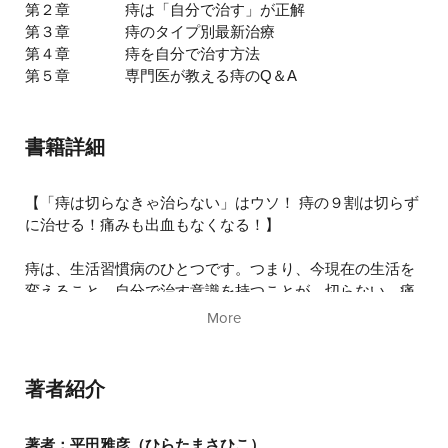
第２章
痔は「自分で治す」が正解
第３章
痔のタイプ別最新治療
第４章
痔を自分で治す方法
第５章
専門医が教える痔のQ＆A
書籍詳細
【「痔は切らなきゃ治らない」はウソ！ 痔の９割は切らず
に治せる！痛みも出血もなくなる！】
痔は、生活習慣病のひとつです。つまり、今現在の生活を
変えること、自分で治す意識を持つことが、切らない、痛
くない、繰り返さないための最も効果的な治療法。「血圧
More
も中性脂肪も下がった！」「便秘も治った！」「スルスル
体重が減っていく！」など、痔だけでなく体全体がよくな
る自分で痔を治す方法を、今日から始めていきましょう。
著者紹介
著者：平田雅彦（ひらたまさひこ）