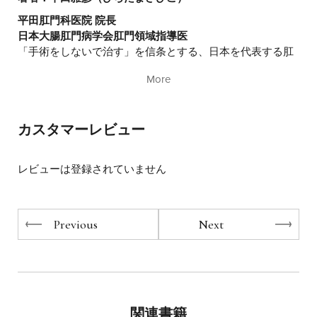
平田肛門科医院 院長
日本大腸肛門病学会肛門領域指導医
「手術をしないで治す」を信条とする、日本を代表する肛
門科専門医。筑波大学医学専門学群卒業後、1982年に慶應
More
義塾大学医学部外科学教室に入局し、一般外科を研修。
1985年に社会保険中央総合病院大腸肛門病センター（現:東
京山手メディカルセンター）へ入り、大腸肛門病の専門医
カスタマーレビュー
となる。1987年に東京・青山にある平田肛門科医院の３代
目院長に就任。「痔は生活習慣病。主な治療は生活改善」
という考えのもと、ストレスマネジメント、食事指導、ビ
レビューは登録されていません
フィズス生菌投与、排便イメージトレーニングなどをおこ
ない、のべ40万人以上の痔患者を改善に導いた。痔核を切
除せずに縮小させる「ICG併用半導体レーザー照射法」を
全国に先駆けて導入したパイオニアでもある。著書に『新
Previous
Next
版 痔の最新治療』（主婦の友社）、『痔の９割は自分で治
せる カリスマ専門医が教える33の極意』（マキノ出版）な
どがある。
著者：平田悠悟（ひらたゆうご）
関連書籍