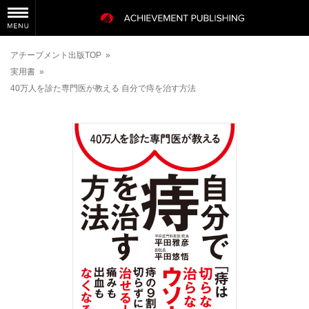
アチーブメント出版TOP
»
実用書
»
40万人を診た専門医が教える 自分で痔を治す方法