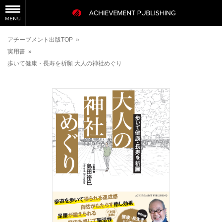
アチーブメント出版TOP
»
実用書
»
歩いて健康・長寿を祈願 大人の神社めぐり