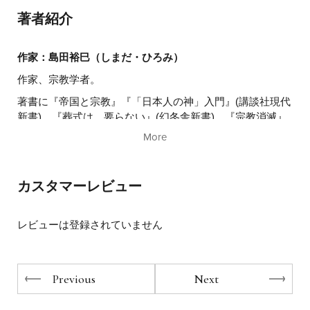
・自然がもたらす癒し
著者紹介
などさまざまな効果やご利益が！
健康のために歩きたいとは思っていても、目的もなくただ
作家：島田裕巳（しまだ・ひろみ）
歩くのはなかなか続かないもの。そこでおすすめしたいの
作家、宗教学者。
が神社めぐりです。神社の参拝は、心身のリフレッシュは
著書に『帝国と宗教』『「日本人の神」入門』(講談社現代
もちろん、運気を上げる効果もあると言われています。ま
新書)、『葬式は、要らない』(幻冬舎新書)、『宗教消滅』
た土、砂利のうえを歩く、階段を上ることにより筋肉が鍛
(SB新書)、『教養としての神社』(マイナビ新書)などがあ
えられ、結果、血管疾患のリスクも低くなります。まずは
More
る。また、ムック版の『一生に一度は行きたい日本の神社
自宅から近所の神社まで歩くことからはじめてみません
100選』と増補版『今こそ行きたい日
か？ お寺と異なり神社は拝観料が無料、さらに建築を楽
しんだり、歴史やご利益を知ることができたり、と神社は
本の神社200選』(宝島社)で累計25万部を超えるベストセラ
カスタマーレビュー
もっとも身近で手軽なテーマパークといっても過言ではあ
ーを記録。など多数。
りません。
神社のめぐり方や病気平癒や健康に最強の神社、さらに建
レビューは登録されていません
物、祀られている神様について宗教学者の著者が紹介す
る、読んで健康、歩いて健康、拝んで健康になる一冊。
Previous
Next