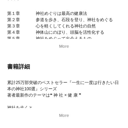
第１章
神社めぐりは最高の健康法
第２章
参道を歩き、石段を登り、神社をめぐる
第３章
心を軽くしてくれる神社の自然
第４章
神体山にのぼり、頭脳を活性化する
第５章
神社をめぐって出会えるもの
第６章
ご利益が絶大な神社めぐり
More
書籍詳細
累計25万部突破のベストセラー『一生に一度は行きたい日
本の神社100選』シリーズ
著者最新作のテーマは❝ 神 社 × 健 康 ❞
神社を歩くと
・歴史を感じて脳活性
More
・足腰が鍛えられる
・参道を歩いて得られる達成感