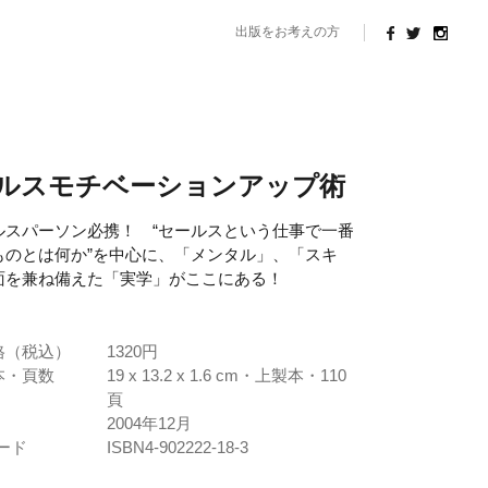
出版をお考えの方
ルスモチベーションアップ術
ルスパーソン必携！ “セールスという仕事で一番
ものとは何か”を中心に、「メンタル」、「スキ
面を兼ね備えた「実学」がここにある！
格（税込）
1320円
本・頁数
19 x 13.2 x 1.6 cm・上製本・110
頁
2004年12月
コード
ISBN4-902222-18-3