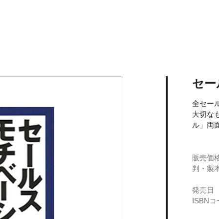
セー
全セー
大切な
ル」両
販売価
判・製
発売日
ISBN