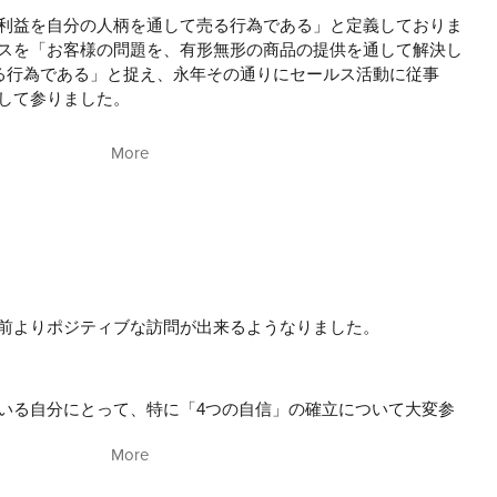
利益を自分の人柄を通して売る行為である」と定義しておりま
スを「お客様の問題を、有形無形の商品の提供を通して解決し
なる行為である」と捉え、永年その通りにセールス活動に従事
して参りました。
」言われます。言い換えれば、企業経営の本質というのは「顧
More
葉に凝縮されていると言えるでしょう。新しいお客様をいかに
その得たお客様をいかに保持できるか。その大半を担っている
考えていいと思います。ですから、セールスという仕事は単に
けではなく、マーケットの創造の役割までの担っているのだ、
ないわけです。
を振り返りますと、セールスという仕事によって育てられてき
前よりポジティブな訪問が出来るようなりました。
す。もし、セールスという仕事がなかったならば、今の自分は
ら、セールスという仕事に対する感謝の念が、常に私の根底に
いる自分にとって、特に「4つの自信」の確立について大変参
More