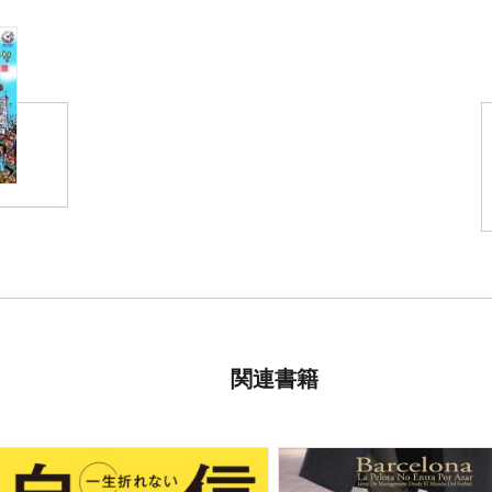
先生の経験からなのか大変
仙台市太白区 / 40代 / 女性
何回も読んで身につけたい
大阪市鶴見区 / 30代 / 女性
受講した友人から青木先生
動したのはこの本が初めて
豊川市 / 50代 / 女性
意識グセ、習慣グセの中に
ドを明白にする大事さを学
名古屋市中村区 / 40代 / 男
関連書籍