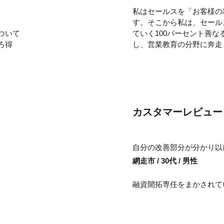
私はセールスを「お客様の
す。そこから私は、セール
ついて
ていく100パーセント善
ろ得
し、営業教育の分野に奔走
「販売なくして事業なし
客の創造と保持」という言
創り出していくか、そして
のがセールスマンであると
『物を売る』という行為だ
カスタマーレビュー
ということを忘れてはなら
私自身、これまでの人生
自分の改善部分が分かり以
たな、と心から実感できま
網走市 / 30代 / 男性
到底あり得ません。ですか
はあるのです。
融資開拓専任をまかされて
考になりました。
愛知県 / 40代 / 男性