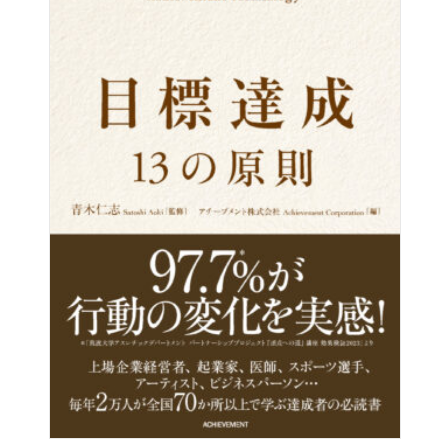
・自分を傷つけたり、なんとなく心が満たされない人を友
ホームページ：
ClaudiaYoga.com
人やパートナーに選んでしまう
ツイッター：
@ClaudiaYoga
・他人に見せびらかすための生活にこだわって浪費がやめ
られない
監訳者：石田 久二（いしだ ひさつぐ）
・嫉妬しても仕方がないとわかっていても、自分よりもも
っている人がうらやましい
メンタルコーチ、講師、旅人。株式会社アンサー代表取締
・やりたくないことも他人に押しつけられると、ついつい
役。18,000人以上を動員した夢実現のライブセッションを
従ってしまう
主宰する人気講演家。また、月間30万PVを集める人気ブロ
ガーとしても知られる。大学卒業後、世界を放浪。帰国
後、大学院、ニート、契約社員を経て2005年に独立。その
前年から始めたブログは12年間毎日更新、ライフワークの
滝行は1,300回以上に及ぶ。「宇宙の法則」の実践により、
収入、時間、家族、仲間、健康のすべてを満たしたライフ
スタイルを実現。科学的根拠に基づく緻密な理論体系と、
魂を揺さぶるエモーショナルな講演スタイルには定評があ
り、幅広い層に熱烈な人気を博している。全国の商工会議
所、企業、学校からの講演依頼も多く、近年はアジアを中
心に海外にも活動の幅を広げている。講演活動と共に、訪
問歴40ヵ国以上の現役の旅人でもある。愛称はQさん。
1973年大阪府生まれ。福岡県在住。著書に、発売2ヵ月で5