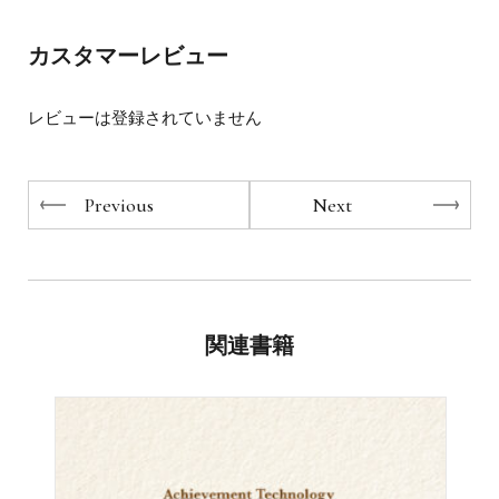
人間関係などのトピックについて語ることで、たくさんの
人を元気づけてきたこと。彼の著作は「ウォールストリー
・自分を愛してくれない異性を一方的に追いかけてしまう
カスタマーレビュー
ト・ジャーナル」や「ABC」「ニューヨーク・オブザーバ
・都合のいい女にされているのに、彼が好きで離れられな
ー」「エレファント・ジャーナル」「テック・クランチ」
い
「ソートカタログ」を含め、多くの主要全国メディアに掲
・自分を優位な立場に置いて、好きな人との関係をコント
レビューは登録されていません
載された。彼のブログ「アルタッカー・コンフィデンシャ
ロールする
ル」は、2010年の開設以来1500万人以上の読者を集めた。
・完璧な自分を演じて心が疲れてしまう
『Choose Yourself』『I Was Blind but Now I See』を含む
・誘いを断ることができず、自分の人生を大切にする時間
12の著作がある。
Previous
Next
を失っている
ホームページ：
JamesAltucher.com
・相手の気持ちを慮って白黒をはっきりと言えない
ツイッター：
@Jaltucher
・苦しいのに「助けて！」と言えず、孤立してしまってい
る
・理不尽なことを押し付けてくる他人に怒りをおぼえても
著者：Claudia Azula Altucher（クローディア アズーラ ア
ぶつけることができない
ルタッカー）
関連書籍
・失礼なことを言われても、反論できずにただ黙ってしま
著作家であり、ヨガ、瞑想、スピリチュアルの指導者。著
う
書は『21 Things to Know Before Starting an Ashtanga Yoga
・忙しいのにさらに頼まれごとを引き受けて、やるべきこ
Practice』など。「ソートカタログ」「マントラヨガ＋ヘ
とが減らない
ルス誌」「エレファント・ジャーナル」「マイライフヨ
・思いどおりにならないことにイライラして周りに不満や
ガ」を含む多くのメディアにも寄稿している。また各国で
ネガティブな感情が湧いてしまう
ヨガとスピリチュアルによる静養所を運営している。