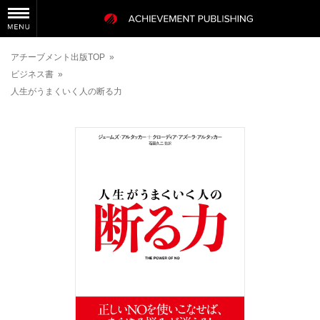
アチーブメント出版TOP
»
ビジネス書
»
人生がうまくいく人の断る力