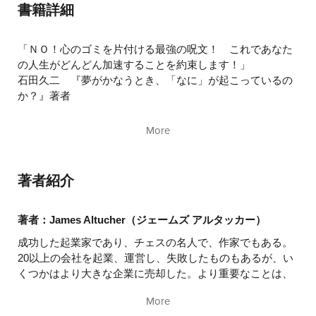
エピローグ
そして「イエス」と言える
書籍詳細
「ＮＯ！心のゴミを片付ける最強の呪文！ これであなた
の人生がどんどん加速することを約束します！」
石田久二 『夢がかなうとき、「なに」が起こっているの
か？』著者
「ジェームズ・アルタッカーは恐ろしいほどの切れ者だ」
More
スティーブン・タブナー 『ヤバい経済学』著者
◎ほんとうはいやなのに断りづらい
著者紹介
◎ダメだとわかっているのに、断ち切れない
何かに振り回される人生を捨てよう！
著者：James Altucher（ジェームズ アルタッカー）
成功した起業家であり、チェスの名人で、作家でもある。
断れない人たちが、思いどおりの人生を歩むために。
20以上の会社を起業、運営し、失敗したものもあるが、い
誰も傷つけず、望むものを手にする168のアイデア、29の
くつかはより大きな企業に売却した。より重要なことは、
エクササイズ
何百ものイベントや本、ツイッターでの毎週の質問型のセ
More
ッション、ストレスや恐れ、不安、ビジネス、愛、お金、
▼こんな人におすすめします！