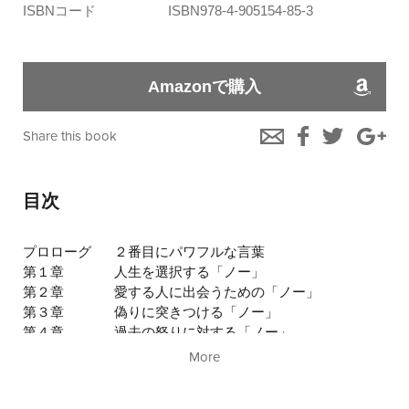
ISBNコード
ISBN978-4-905154-85-3
Amazonで購入
Share this book
目次
プロローグ
２番目にパワフルな言葉
第１章
人生を選択する「ノー」
第２章
愛する人に出会うための「ノー」
第３章
偽りに突きつける「ノー」
第４章
過去の怒りに対する「ノー」
第５章
欠乏感への「ノー」
More
第６章
雑音に対する「ノー」
第７章
自分自身への「ノー」