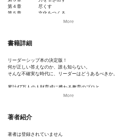
第４章
尽くす
第５章
文化をつくる
最終章
第67～71代会頭× 青木 仁志特別懇談／次世
More
代リーダーが「人を動かす力」を体得する
には？
書籍詳細
リーダーシップ本の決定版！
何が正しい答えなのか、誰も知らない。
そんな不確実な時代に、リーダーはどうあるべきか。
累計47万人の人財育成に携わる教育のプロと
公益社団法人 日本青年会議所3万人のトップに立ったリー
More
ダー5人からのメッセージ
～メッセンジャー～
著者紹介
第67代会頭 池田 祥護／NSGグループ 代表
第68代会頭 鎌田 長明／鎌長製衡株式会社 代表取締役社
長、株式会社情報基盤開発 代表取締役
著者は登録されていません