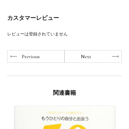
第69代会頭 石田 全史／双葉不動産 代表取締役
第70代会頭 野並 晃／株式会社崎陽軒 代表取締役社長
第71代会頭 中島 土／ジェイリース株式会社 代表取締役社
カスタマーレビュー
長
レビューは登録されていません
『向かう先を決める』 新潟に501社の優良企業を設立
し、地方創生を目指す
『範を示す』 東日本大震災にコロナウイルス。有事にお
いて組織の心を１つにする方法
Previous
Next
『力を引き出す』 1年で予算30億円を獲得し、動員数200
万人の事業を実現
『尽くす』 創業115年企業の4代目経営者が発揮するパー
トナーシップ
『文化をつくる』 3万人の組織における理念浸透施策
関連書籍