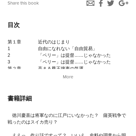
Share this book
目次
第１章
近代のはじまり
1
自由になれない「自由貿易」
2
「ペリー」は提督……じゃなかった
3
「ペリー」は提督……じゃなかった
第２章
高まる尊王攘夷の気運
4
「公武合体」は日本版ロミオとジュリエッ
More
ト？
5
言葉の違いが「生麦事件」を引き起こす
6
「下関事件」は長州藩の目を覚ます大ショ
書籍詳細
ック
7
「薩英戦争」でスイカ売りたちが戦った
8
徳川慶喜は将軍なのに江戸にいなかった？ 薩英戦争で
長州内で食い違った「禁門の変」
9
戦ったのはスイカ売り？
一年の間に「尊王攘夷」から「討幕」へ
第３章
近代国家への道
10
ええっ、作り話ですって？ いいえ、史料や調査から明
「薩長同盟」は龍馬いらず