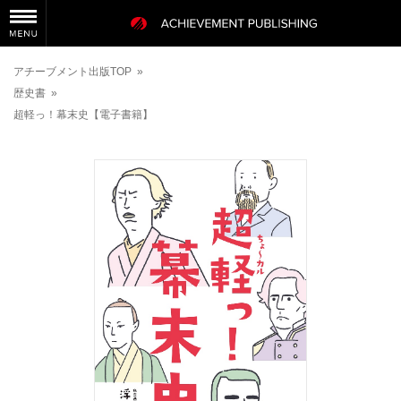
アチーブメント出版TOP
»
歴史書
»
超軽っ！幕末史【電子書籍】