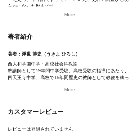
11
らかになった歴史です。
開国で国中が踊った
12
将軍なのに江戸にいなかった「徳川慶喜」
More
13
「大政奉還」で国家を作り直す
第４章
幕府の滅亡
14
幕末のたった15年で歴史は動きました。
少年が与えた「討幕の密勅」
著者紹介
15
岩倉具視のひそやかな暗躍
16
歴史が動くまでには、さまざまな力が働いています。幕末
駆け引く３藩、威信の幕府
17
は力の押し合いが特に複雑でした。
著者：浮世 博史（うきよ ひろし）
「戊辰戦争」は薩摩と徳川のケンカだった
18
秘密道具は「錦の御旗」
西大和学園中学・高校社会科教諭
19
いったいどんな力が働いて幕末の歴史を動かしたのか。
幕府が滅んだのはいつ
塾講師として19年間中学受験、高校受験の指導にあたり、
20
暗黒の夜は明けたか
四天王寺中学、高校で15年間歴史の教師として教鞭を執っ
メディアにひっぱりだこの社会科教師による「おもしろく
た。灘中学合格者数日本一の進学塾、浜学園の社会科主
ってためになる幕末史」はじまります！
More
管、教育研究室主管を歴任。その後、進学塾、希学園の社
会科主管を歴任。小学生から高校生まであらゆる世代の受
験指導をしてきた経験から「歴史“を”学ぶ」ではなく「歴
カスタマーレビュー
史“で”学ぶ」をテーマに、受験対策に留まらない生きる力
を養うための歴史授業を展開している。
レビューは登録されていません