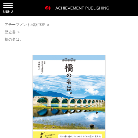
アチーブメント出版TOP
»
歴史書
»
橋の名は。