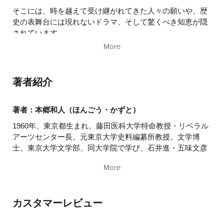
そこには、時を越えて受け継がれてきた人々の願いや、歴
史の表舞台には現れないドラマ、そして驚くべき知恵が隠
されています。
More
本書は、日々交通で利用されている橋や浮世絵に描かれて
いる橋、小説に登場する橋、季節の移ろいとともに姿を消
す幻の橋など、北は北海道から南は沖縄まで121カ所の橋
著者紹介
を巡る知的探訪書です。
単なる建造物の記録にとどまらず、「なぜこの場所に、こ
著者：本郷和人（ほんごう・かずと）
の形で架けられたのか？」という謎を紐解くことで、その
1960年、東京都生まれ。藤田医科大学特命教授・リベラル
土地の風土や歴史の裏に隠された意外な真実が鮮やかに浮
アーツセンター長。元東京大学史料編纂所教授。文学博
かび上がります。
士。東京大学文学部、同大学院で学び、石井進・五味文彦
両氏に師事。専門は日本中世政治史、古文書学。中世の国
ページをめくれば、まるで時空を超えた旅に出るような高
More
家体系や武士の精神構造を実証的に研究する傍ら、歴史学
揚感に包まれるはずです。
的知見を現代社会に還元する活動も精力的に行う。著書に
『日本史のツボ』(文春新書)ほか、また監修に『東大教授
カスタマーレビュー
がおしえる やばい日本史』(ダイヤモンド社)などベストセ
ラー多数。大河ドラマの時代考証やメディア出演を通じ、