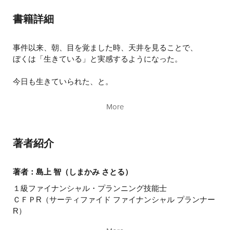
フツーの生活
フツーじゃない
書籍詳細
仕事と女性
命乞い
兄、障害者になる
事件以来、朝、目を覚ました時、天井を見ることで、
仕事にプライド、ありますか？
ぼくは「生きている」と実感するようになった。
人は変われる？
ぼくでも変われる！
今日も生きていられた、と。
ライフプランナーを生きる
本当の「保険」
「天井」で生を実感するのは、今でも変わらない。
More
今日も一日、楽しかったね
だから、生きている、生かされていることにぼくは貪欲
感謝とゆるしのハワイ
だ。
ぼくのライフプラン
著者紹介
あとがき
誰かと比較して嘆いたり、グチをこぼしている時間はもっ
たいないし、
気持ちが後ろ向きになるので、そんなことに時間を費やさ
著者：島上 智（しまかみ さとる）
ないよう心がけている。
１級ファイナンシャル・プランニング技能士
ＣＦＰR（サーティファイド ファイナンシャル プランナー
だから、自分の子どもたちにもライフプランを立てて、目
R）
標に向かって生きてほしい。
住宅ローンアドバイザー（住宅金融普及協会認定）
成績はよくなくたって構わない。