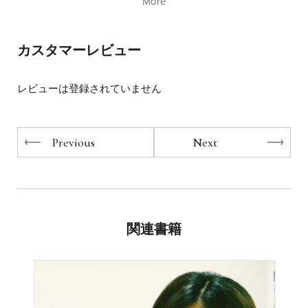
More
日本プロスピーカー協会（JPSA）認定ベーシックプロス
自分を生きるために、夢や目標を持ってそこに向かってほ
ピーカー
しいと思っている。
1974年、大阪府生まれ。生まれつき軽度知的障害のある兄
カスタマーレビュー
とともに育つ。障害者である兄を抱える家族として、少年
一生のうち、一日なんて瞬間のこと。
時代より自分自身のライフプランを考えざるを得なかっ
だけど、そのたった一日のことだが、大切に生きようと意
た。幼少期より自分の人生と真剣に向き合ってきたこと
識して充実させることも、
レビューは登録されていません
が、現職業である「ライフプランナー」の礎となってい
粗末にただ時をやり過ごすこともどちらもできる。
る。
それなら、ぼくは充実した一日を送りたいし、家族にもそ
“ 保険の見積もりの前に人生の見積もりを”をモットーに、
うであってほしい。
Previous
Next
ソニー生命 にて、保険を通じて個人・企業のライフプラン
一日を過ごせたことへの感謝の気持ちを込めて、毎晩寝る
の作成をサポートしている。
前にぼくは息子たちに言う。
様々な人との出会いのなかで、自身の家庭環境に対する解
「今日も一日楽しかったね。明日も楽しいといいね」と。
釈・考え方が変わり、“誰でも人は変われる”という信念の
もと、講演・勉強会を開き、多くのお客さまの人生の質の
いつまでもそう言い続けられる人生を、子どもたちに歩ん
関連書籍
向上に寄与している。
でもらいたい。
島上智のウェブサイト：
http://www.shimakami.com
（「今日も一日、楽しかったね」より抜粋・編集）