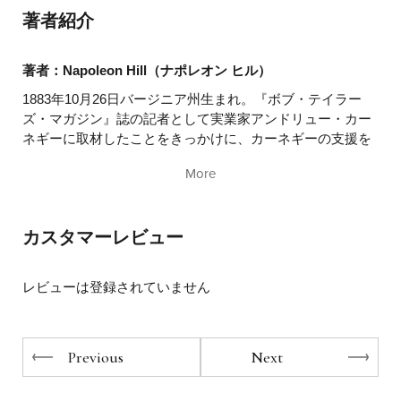
著者紹介
著者：Napoleon Hill（ナポレオン ヒル）
1883年10月26日バージニア州生まれ。『ボブ・テイラー
ズ・マガジン』誌の記者として実業家アンドリュー・カー
ネギーに取材したことをきっかけに、カーネギーの支援を
受けて30年に渡り、成功者の研究を重ねる。1937年本書
More
『Think and Grow Rich!』を出版して、自己啓発という現代
の書籍の新しい分野を生み出した。アメリカ大統領の補佐
官、顧問を務めたのちに、書籍や教科書を30冊以上執筆し
カスタマーレビュー
た1970年11月8日に他界。
翻訳者：児島 修（こじま・おさむ）
レビューは登録されていません
英日翻訳者。立命館大学文学部卒（心理学専攻）。訳書に
『DIE WITH ZERO 人生が豊か
Previous
Next
になりすぎる究極のルール』『サイコロジー・オブ・マネ
ー ── 一生お金に困らない「富