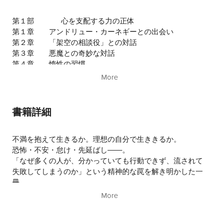
第１部
心を支配する力の正体
第１章 アンドリュー・カーネギーとの出会い
第２章 「架空の相談役」との対話
第３章 悪魔との奇妙な対話
第４章 惰性の習慣
第５章 催眠リズム
More
第２部
人生の望みを叶えるための七つの原則
第６章 原則①──明確な目標を持つ
第７章 原則②──自制心
書籍詳細
第８章 原則③──逆境から学ぶ
第９章 原則④──環境／性格を形づくるもの
第10章 原則⑤──時間
不満を抱えて生きるか。理想の自分で生ききるか。
第11章 原則⑥──調和
恐怖・不安・怠け・先延ばし――。
第12章 原則⑦──警戒心
「なぜ多くの人が、分かっていても行動できず、流されて
まとめ
失敗してしまうのか」という精神的な罠を解き明かした一
冊
「思考は現実化する」のナポレオン・ヒルがたどり着いた
More
真実とは。
❝幻の名作❞が新訳で復活。