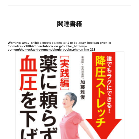
」のマインドセット』『JUST KEEP BUYING 自動的に富
が増え続ける「お金」と「時間
」の法則』『成功者がしている100の習慣』『一生「お
関連書籍
金」を吸い寄せる 富の方程式』（
以上、ダイヤモンド社）などがある。
Warning
: array_shift() expects parameter 1 to be array, boolean given in
/home/xsvx1004708/achibook.co.jp/public_html/wp-
content/themes/achievement/single-books.php
on line
213