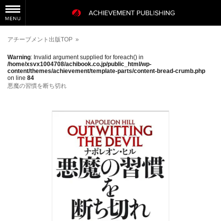
アチーブメント出版TOP
»
Warning
: Invalid argument supplied for foreach() in
/home/xsvx1004708/achibook.co.jp/public_html/wp-
content/themes/achievement/template-parts/content-bread-crumb.php
on line
84
悪魔の習慣を断ち切れ